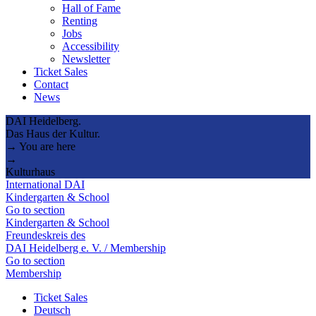
Hall of Fame
Renting
Jobs
Accessibility
Newsletter
Ticket Sales
Contact
News
DAI Heidelberg.
Das Haus der Kultur.
→ You are here
→
Kulturhaus
International DAI
Kindergarten & School
Go to section
Kindergarten & School
Freundeskreis des
DAI Heidelberg e. V. / Membership
Go to section
Membership
Ticket Sales
Deutsch