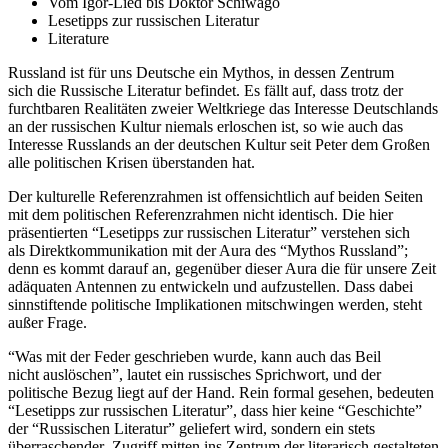
Vom Igor-Lied bis Doktor Schiwago
Lesetipps zur russischen Literatur
Literature
Russland ist für uns Deutsche ein Mythos, in dessen Zentrum
sich die Russische Literatur befindet. Es fällt auf, dass trotz der
furchtbaren Realitäten zweier Weltkriege das Interesse Deutschlands
an der russischen Kultur niemals erloschen ist, so wie auch das
Interesse Russlands an der deutschen Kultur seit Peter dem Großen
alle politischen Krisen überstanden hat.
Der kulturelle Referenzrahmen ist offensichtlich auf beiden Seiten
mit dem politischen Referenzrahmen nicht identisch. Die hier
präsentierten “Lesetipps zur russischen Literatur” verstehen sich
als Direktkommunikation mit der Aura des “Mythos Russland”;
denn es kommt darauf an, gegenüber dieser Aura die für unsere Zeit
adäquaten Antennen zu entwickeln und aufzustellen. Dass dabei
sinnstiftende politische Implikationen mitschwingen werden, steht
außer Frage.
“Was mit der Feder geschrieben wurde, kann auch das Beil
nicht auslöschen”, lautet ein russisches Sprichwort, und der
politische Bezug liegt auf der Hand. Rein formal gesehen, bedeuten
“Lesetipps zur russischen Literatur”, dass hier keine “Geschichte”
der “Russischen Literatur” geliefert wird, sondern ein stets
überraschender Zugriff mitten ins Zentrum der literarisch gestalteten