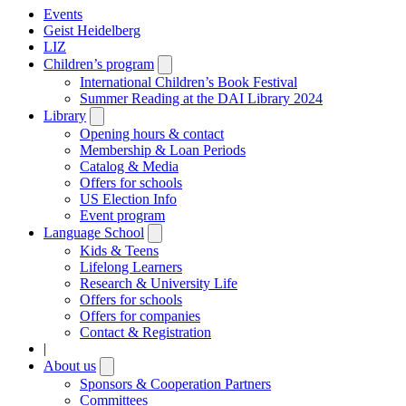
Events
Geist Heidelberg
LIZ
Children’s program
Open
submenu
International Children’s Book Festival
Summer Reading at the DAI Library 2024
Library
Open
submenu
Opening hours & contact
Membership & Loan Periods
Catalog & Media
Offers for schools
US Election Info
Event program
Language School
Open
submenu
Kids & Teens
Lifelong Learners
Research & University Life
Offers for schools
Offers for companies
Contact & Registration
|
About us
Open
submenu
Sponsors & Cooperation Partners
Committees