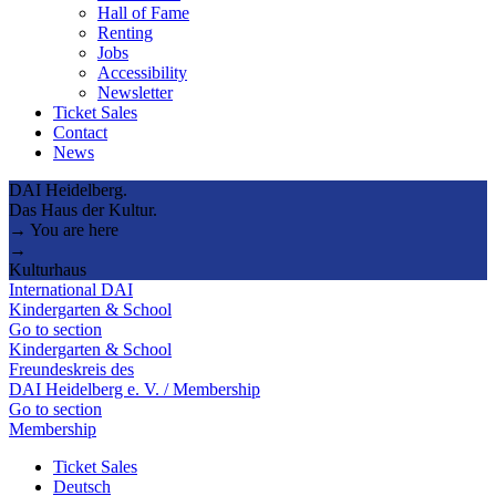
Hall of Fame
Renting
Jobs
Accessibility
Newsletter
Ticket Sales
Contact
News
DAI Heidelberg.
Das Haus der Kultur.
→ You are here
→
Kulturhaus
International DAI
Kindergarten & School
Go to section
Kindergarten & School
Freundeskreis des
DAI Heidelberg e. V. / Membership
Go to section
Membership
Ticket Sales
Deutsch