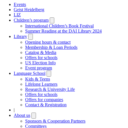
Events
Geist Heidelberg
LIZ
Children’s program
Open
submenu
International Children’s Book Festival
Summer Reading at the DAI Library 2024
Library
Open
submenu
Opening hours & contact
Membership & Loan Periods
Catalog & Media
Offers for schools
US Election Info
Event program
Language School
Open
submenu
Kids & Teens
Lifelong Learners
Research & University Life
Offers for schools
Offers for companies
Contact & Registration
|
About us
Open
submenu
Sponsors & Cooperation Partners
Committees