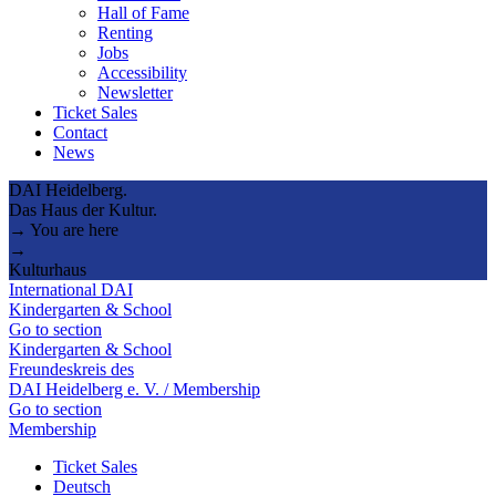
Hall of Fame
Renting
Jobs
Accessibility
Newsletter
Ticket Sales
Contact
News
DAI Heidelberg.
Das Haus der Kultur.
→ You are here
→
Kulturhaus
International DAI
Kindergarten & School
Go to section
Kindergarten & School
Freundeskreis des
DAI Heidelberg e. V. / Membership
Go to section
Membership
Ticket Sales
Deutsch