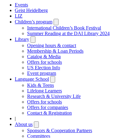
Events
Geist Heidelberg
LIZ
Children’s program
Open
submenu
International Children’s Book Festival
Summer Reading at the DAI Library 2024
Library
Open
submenu
Opening hours & contact
Membership & Loan Periods
Catalog & Media
Offers for schools
US Election Info
Event program
Language School
Open
submenu
Kids & Teens
Lifelong Learners
Research & University Life
Offers for schools
Offers for companies
Contact & Registration
|
About us
Open
submenu
Sponsors & Cooperation Partners
Committees