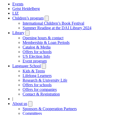
Events
Geist Heidelberg
LIZ
Children’s program
Open
submenu
International Children’s Book Festival
Summer Reading at the DAI Library 2024
Library
Open
submenu
Opening hours & contact
Membership & Loan Periods
Catalog & Media
Offers for schools
US Election Info
Event program
Language School
Open
submenu
Kids & Teens
Lifelong Learners
Research & University Life
Offers for schools
Offers for companies
Contact & Registration
|
About us
Open
submenu
Sponsors & Cooperation Partners
Committees