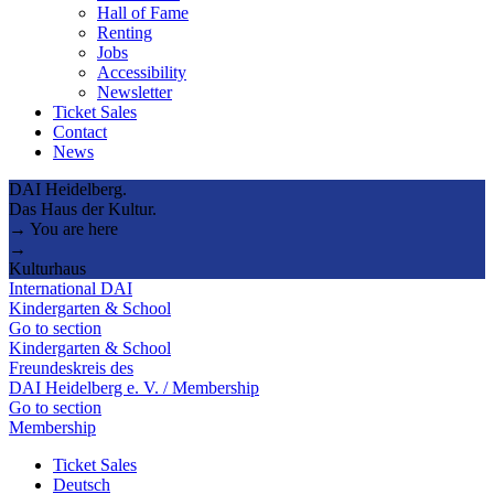
Hall of Fame
Renting
Jobs
Accessibility
Newsletter
Ticket Sales
Contact
News
DAI Heidelberg.
Das Haus der Kultur.
→ You are here
→
Kulturhaus
International DAI
Kindergarten & School
Go to section
Kindergarten & School
Freundeskreis des
DAI Heidelberg e. V. / Membership
Go to section
Membership
Ticket Sales
Deutsch