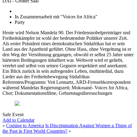
DAI - Großer Saal
In Zusammenarbeit mit "Voices for Africa"
Party
Heute wird Nelson Mandela 90. Der Friedensnobelpreisträger und
Freiheitskämpfer ist wohl der bedeutendste Politiker unserer Zeit.
Als erster Präsident eines demokratischen Südafrikas hat er sein
Land aus der Apartheid geführt. Ohne Hass, ohne Vergeltung ist er
den Weg der Versöhnung gegangen, obwohl er selbst 25 Jahre unter
härtesten Bedingungen inhaftiert war. Weltweit wird er geliebt,
verehrt und selbst von seinen Gegnern respektiert und anerkannt.
Ein Blick zurück in sein aufregendes Leben, multimedial, dazu
Lieder aus der Freiheitsbewegung Südafrikas
Referenten/Programm: Veit Lennartz, ARD-Fernsehkorrespondent
während Mandelas Regierungszeit; Mokosané- Voices for Africa,
Chor; Dokumentationsfilme, Geburtstagsüberraschungen
Safe Event
Add to Calendar
«
Coming to America
Is Discrimination Against Women a Thing of
the Past in First World Countries?
»