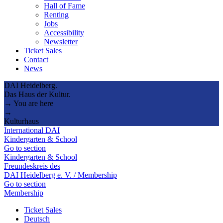
Hall of Fame
Renting
Jobs
Accessibility
Newsletter
Ticket Sales
Contact
News
DAI Heidelberg.
Das Haus der Kultur.
→ You are here
→
Kulturhaus
International DAI
Kindergarten & School
Go to section
Kindergarten & School
Freundeskreis des
DAI Heidelberg e. V. / Membership
Go to section
Membership
Ticket Sales
Deutsch