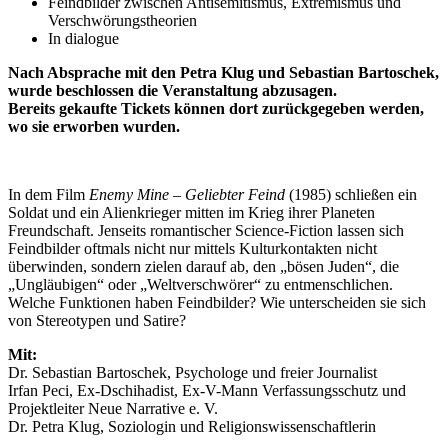
Feindbilder zwischen Antisemitismus, Extremismus und
Verschwörungstheorien
In dialogue
Nach Absprache mit den Petra Klug und Sebastian Bartoschek,
wurde beschlossen die Veranstaltung abzusagen.
Bereits gekaufte Tickets können dort zurückgegeben werden,
wo sie erworben wurden.
In dem Film
Enemy Mine – Geliebter Feind
(1985) schließen ein
Soldat und ein Alienkrieger mitten im Krieg ihrer Planeten
Freundschaft. Jenseits romantischer Science-Fiction lassen sich
Feindbilder oftmals nicht nur mittels Kulturkontakten nicht
überwinden, sondern zielen darauf ab, den „bösen Juden“, die
„Ungläubigen“ oder „Weltverschwörer“ zu entmenschlichen.
Welche Funktionen haben Feindbilder? Wie unterscheiden sie sich
von Stereotypen und Satire?
Mit:
Dr. Sebastian Bartoschek, Psychologe und freier Journalist
Irfan Peci, Ex-Dschihadist, Ex-V-Mann Verfassungsschutz und
Projektleiter Neue Narrative e. V.
Dr. Petra Klug, Soziologin und Religionswissenschaftlerin