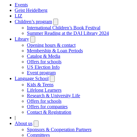
Events
Geist Heidelberg
LIZ
Children’s program
Open
submenu
International Children’s Book Festival
Summer Reading at the DAI Library 2024
Library
Open
submenu
Opening hours & contact
Membership & Loan Periods
Catalog & Media
Offers for schools
US Election Info
Event program
Language School
Open
submenu
Kids & Teens
Lifelong Learners
Research & University Life
Offers for schools
Offers for companies
Contact & Registration
|
About us
Open
submenu
Sponsors & Cooperation Partners
Committees