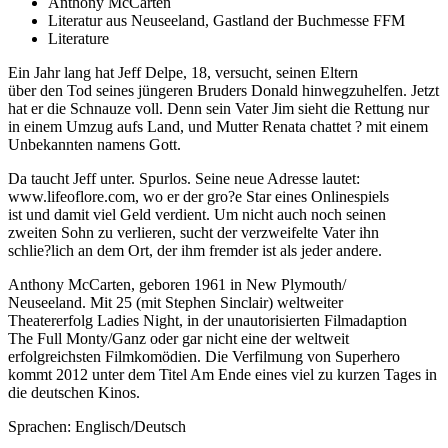
Anthony McCarten
Literatur aus Neuseeland, Gastland der Buchmesse FFM
Literature
Ein Jahr lang hat Jeff Delpe, 18, versucht, seinen Eltern
über den Tod seines jüngeren Bruders Donald hinwegzuhelfen. Jetzt
hat er die Schnauze voll. Denn sein Vater Jim sieht die Rettung nur
in einem Umzug aufs Land, und Mutter Renata chattet ? mit einem
Unbekannten namens Gott.
Da taucht Jeff unter. Spurlos. Seine neue Adresse lautet:
www.lifeoflore.com, wo er der gro?e Star eines Onlinespiels
ist und damit viel Geld verdient. Um nicht auch noch seinen
zweiten Sohn zu verlieren, sucht der verzweifelte Vater ihn
schlie?lich an dem Ort, der ihm fremder ist als jeder andere.
Anthony McCarten, geboren 1961 in New Plymouth/
Neuseeland. Mit 25 (mit Stephen Sinclair) weltweiter
Theatererfolg Ladies Night, in der unautorisierten Filmadaption
The Full Monty/Ganz oder gar nicht eine der weltweit
erfolgreichsten Filmkomödien. Die Verfilmung von Superhero
kommt 2012 unter dem Titel Am Ende eines viel zu kurzen Tages in
die deutschen Kinos.
Sprachen: Englisch/Deutsch