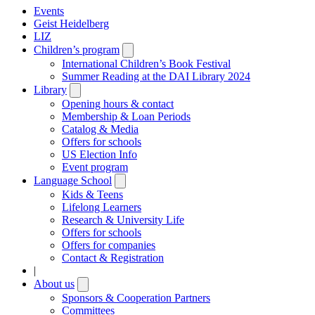
Events
Geist Heidelberg
LIZ
Children’s program
Open
submenu
International Children’s Book Festival
Summer Reading at the DAI Library 2024
Library
Open
submenu
Opening hours & contact
Membership & Loan Periods
Catalog & Media
Offers for schools
US Election Info
Event program
Language School
Open
submenu
Kids & Teens
Lifelong Learners
Research & University Life
Offers for schools
Offers for companies
Contact & Registration
|
About us
Open
submenu
Sponsors & Cooperation Partners
Committees