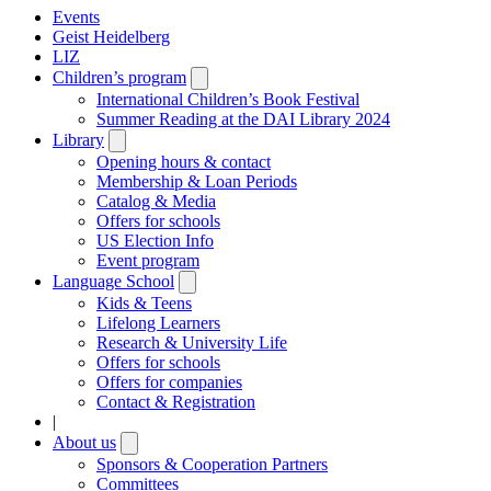
Events
Geist Heidelberg
LIZ
Children’s program
Open
submenu
International Children’s Book Festival
Summer Reading at the DAI Library 2024
Library
Open
submenu
Opening hours & contact
Membership & Loan Periods
Catalog & Media
Offers for schools
US Election Info
Event program
Language School
Open
submenu
Kids & Teens
Lifelong Learners
Research & University Life
Offers for schools
Offers for companies
Contact & Registration
|
About us
Open
submenu
Sponsors & Cooperation Partners
Committees