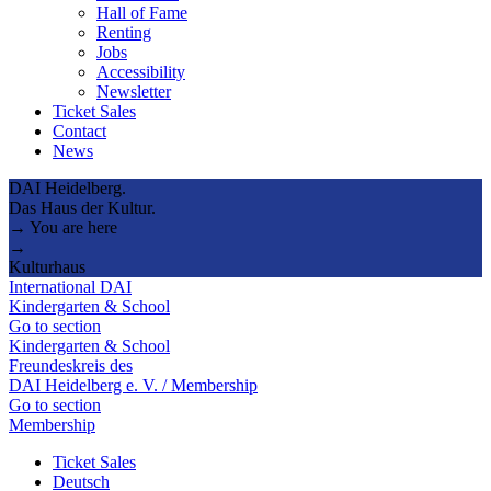
Hall of Fame
Renting
Jobs
Accessibility
Newsletter
Ticket Sales
Contact
News
DAI Heidelberg.
Das Haus der Kultur.
→ You are here
→
Kulturhaus
International DAI
Kindergarten & School
Go to section
Kindergarten & School
Freundeskreis des
DAI Heidelberg e. V. / Membership
Go to section
Membership
Ticket Sales
Deutsch