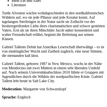
Mein Ein und Alles
Literature
Turtle Alveston wächst weltabgeschieden in den nordkalifornischen
Wäldern auf, wo sie jede Pflanze und jede Kreatur kennt. Auf
tagelangen Streifzügen in der Natur sucht sie Zuflucht vor der
besitzergreifenden Liebe ihres charismatischen und schwer gestörten
Vaters. Erst als sie ihren Mitschüler Jacob näher kennenlernt und
wahre Freundschaft erfährt, beginnt die Befreiung aus seinen
Klauen.
Gabriel Tallents Debüt hat Amerikas Leserschaft überwältigt – es ist
von eindringlicher Wucht und Zartheit zugleich, eine neue Stimme,
die niemanden kalt lässt.
Gabriel Tallent, geboren 1987 in New Mexico, wuchs in der Nähe
von Mendocino mit zwei Müttern in einem sehr liberalen Umfeld
auf. Nach seinem Universitätsabschluss 2010 führte er Gruppen mit
Jugendlichen durch die Wildnis der nordpazifischen Küste. Gabriel
Tallent lebt heute in Salt Lake City.
Moderation:
Margarete von Schwarzkopf
Sprache:
Englisch