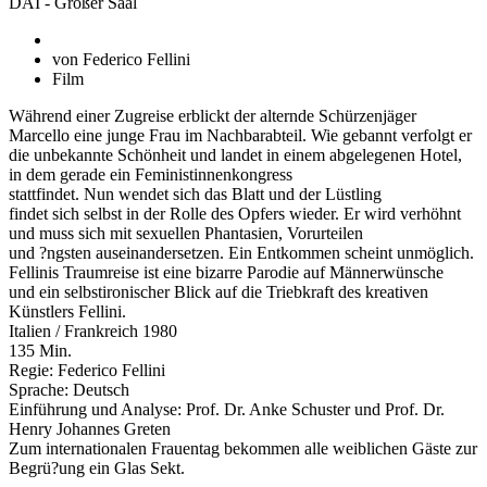
DAI - Großer Saal
von Federico Fellini
Film
Während einer Zugreise erblickt der alternde Schürzenjäger
Marcello eine junge Frau im Nachbarabteil. Wie gebannt verfolgt er
die unbekannte Schönheit und landet in einem abgelegenen Hotel,
in dem gerade ein Feministinnenkongress
stattfindet. Nun wendet sich das Blatt und der Lüstling
findet sich selbst in der Rolle des Opfers wieder. Er wird verhöhnt
und muss sich mit sexuellen Phantasien, Vorurteilen
und ?ngsten auseinandersetzen. Ein Entkommen scheint unmöglich.
Fellinis Traumreise ist eine bizarre Parodie auf Männerwünsche
und ein selbstironischer Blick auf die Triebkraft des kreativen
Künstlers Fellini.
Italien / Frankreich 1980
135 Min.
Regie: Federico Fellini
Sprache: Deutsch
Einführung und Analyse: Prof. Dr. Anke Schuster und Prof. Dr.
Henry Johannes Greten
Zum internationalen Frauentag bekommen alle weiblichen Gäste zur
Begrü?ung ein Glas Sekt.