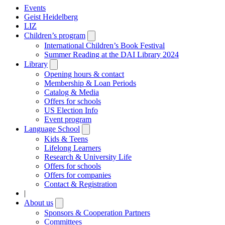
Events
Geist Heidelberg
LIZ
Children’s program
Open
submenu
International Children’s Book Festival
Summer Reading at the DAI Library 2024
Library
Open
submenu
Opening hours & contact
Membership & Loan Periods
Catalog & Media
Offers for schools
US Election Info
Event program
Language School
Open
submenu
Kids & Teens
Lifelong Learners
Research & University Life
Offers for schools
Offers for companies
Contact & Registration
|
About us
Open
submenu
Sponsors & Cooperation Partners
Committees