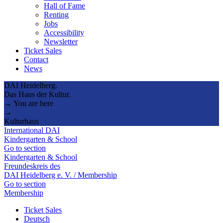
Hall of Fame
Renting
Jobs
Accessibility
Newsletter
Ticket Sales
Contact
News
DAI Heidelberg.
Das Haus der Kultur.
→ You are here
→
Kulturhaus
International DAI
Kindergarten & School
Go to section
Kindergarten & School
Freundeskreis des
DAI Heidelberg e. V. / Membership
Go to section
Membership
Ticket Sales
Deutsch