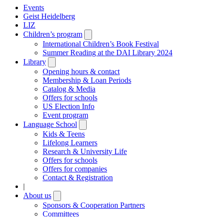
Events
Geist Heidelberg
LIZ
Children’s program
Open
submenu
International Children’s Book Festival
Summer Reading at the DAI Library 2024
Library
Open
submenu
Opening hours & contact
Membership & Loan Periods
Catalog & Media
Offers for schools
US Election Info
Event program
Language School
Open
submenu
Kids & Teens
Lifelong Learners
Research & University Life
Offers for schools
Offers for companies
Contact & Registration
|
About us
Open
submenu
Sponsors & Cooperation Partners
Committees