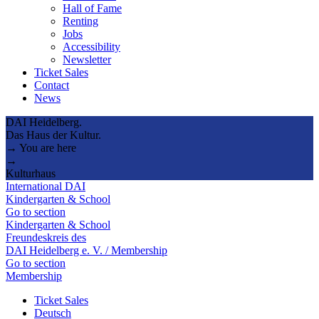
Hall of Fame
Renting
Jobs
Accessibility
Newsletter
Ticket Sales
Contact
News
DAI Heidelberg.
Das Haus der Kultur.
→ You are here
→
Kulturhaus
International DAI
Kindergarten & School
Go to section
Kindergarten & School
Freundeskreis des
DAI Heidelberg e. V. / Membership
Go to section
Membership
Ticket Sales
Deutsch