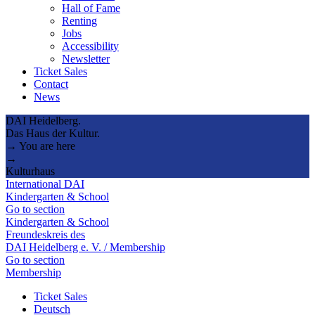
Hall of Fame
Renting
Jobs
Accessibility
Newsletter
Ticket Sales
Contact
News
DAI Heidelberg.
Das Haus der Kultur.
→ You are here
→
Kulturhaus
International DAI
Kindergarten & School
Go to section
Kindergarten & School
Freundeskreis des
DAI Heidelberg e. V. / Membership
Go to section
Membership
Ticket Sales
Deutsch