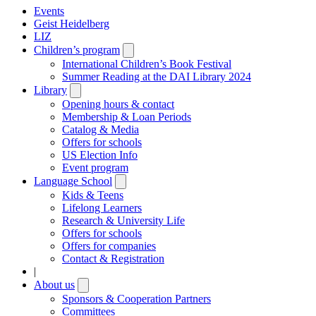
Events
Geist Heidelberg
LIZ
Children’s program
Open
submenu
International Children’s Book Festival
Summer Reading at the DAI Library 2024
Library
Open
submenu
Opening hours & contact
Membership & Loan Periods
Catalog & Media
Offers for schools
US Election Info
Event program
Language School
Open
submenu
Kids & Teens
Lifelong Learners
Research & University Life
Offers for schools
Offers for companies
Contact & Registration
|
About us
Open
submenu
Sponsors & Cooperation Partners
Committees