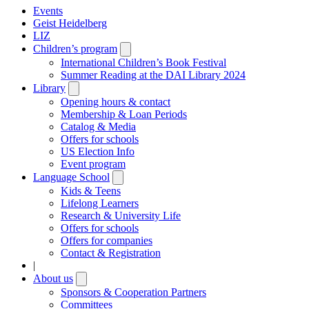
Events
Geist Heidelberg
LIZ
Children’s program
Open
submenu
International Children’s Book Festival
Summer Reading at the DAI Library 2024
Library
Open
submenu
Opening hours & contact
Membership & Loan Periods
Catalog & Media
Offers for schools
US Election Info
Event program
Language School
Open
submenu
Kids & Teens
Lifelong Learners
Research & University Life
Offers for schools
Offers for companies
Contact & Registration
|
About us
Open
submenu
Sponsors & Cooperation Partners
Committees