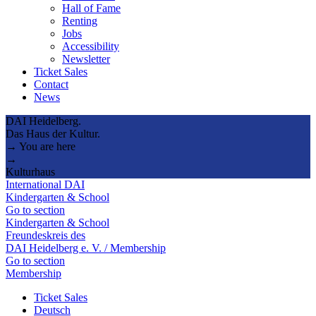
Hall of Fame
Renting
Jobs
Accessibility
Newsletter
Ticket Sales
Contact
News
DAI Heidelberg.
Das Haus der Kultur.
→ You are here
→
Kulturhaus
International DAI
Kindergarten & School
Go to section
Kindergarten & School
Freundeskreis des
DAI Heidelberg e. V. / Membership
Go to section
Membership
Ticket Sales
Deutsch