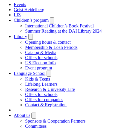
Events
Geist Heidelberg
LIZ
Children’s program
Open
submenu
International Children’s Book Festival
Summer Reading at the DAI Library 2024
Library
Open
submenu
Opening hours & contact
Membership & Loan Periods
Catalog & Media
Offers for schools
US Election Info
Event program
Language School
Open
submenu
Kids & Teens
Lifelong Learners
Research & University Life
Offers for schools
Offers for companies
Contact & Registration
|
About us
Open
submenu
Sponsors & Cooperation Partners
Committees