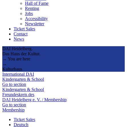
Hall of Fame
Renting
Jobs
Accessibility
Newsletter
Ticket Sales
Contact
News
DAI Heidelberg.
Das Haus der Kultur.
→ You are here
→
Kulturhaus
International DAI
Kindergarten & School
Go to section
Kindergarten & School
Freundeskreis des
DAI Heidelberg e. V. / Membership
Go to section
Membership
Ticket Sales
Deutsch