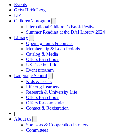
Events
Geist Heidelberg
LIZ
Children’s program
Open
submenu
International Children’s Book Festival
Summer Reading at the DAI Library 2024
Library
Open
submenu
Opening hours & contact
Membership & Loan Periods
Catalog & Media
Offers for schools
US Election Info
Event program
Language School
Open
submenu
Kids & Teens
Lifelong Learners
Research & University Life
Offers for schools
Offers for companies
Contact & Registration
|
About us
Open
submenu
Sponsors & Cooperation Partners
Committees