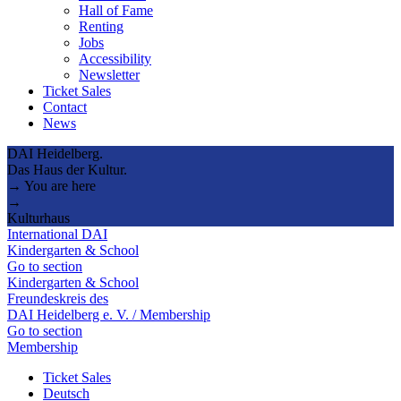
Hall of Fame
Renting
Jobs
Accessibility
Newsletter
Ticket Sales
Contact
News
DAI Heidelberg.
Das Haus der Kultur.
→ You are here
→
Kulturhaus
International DAI
Kindergarten & School
Go to section
Kindergarten & School
Freundeskreis des
DAI Heidelberg e. V. / Membership
Go to section
Membership
Ticket Sales
Deutsch