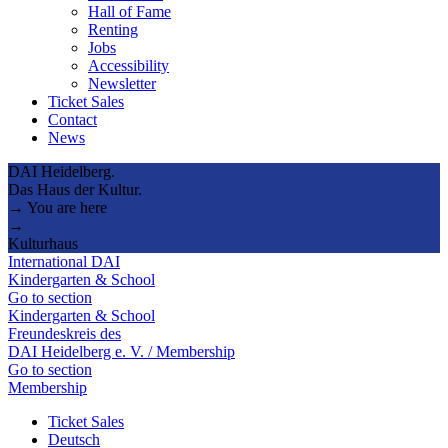
Hall of Fame
Renting
Jobs
Accessibility
Newsletter
Ticket Sales
Contact
News
DAI Heidelberg.
Das Haus der Kultur.
→ You are here
→
Kulturhaus
International DAI
Kindergarten & School
Go to section
Kindergarten & School
Freundeskreis des
DAI Heidelberg e. V. / Membership
Go to section
Membership
Ticket Sales
Deutsch