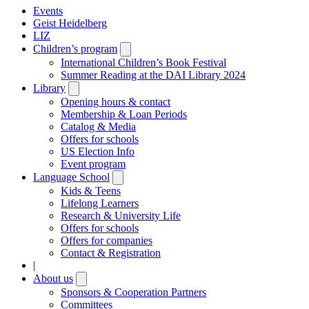
Events
Geist Heidelberg
LIZ
Children’s program
Open
submenu
International Children’s Book Festival
Summer Reading at the DAI Library 2024
Library
Open
submenu
Opening hours & contact
Membership & Loan Periods
Catalog & Media
Offers for schools
US Election Info
Event program
Language School
Open
submenu
Kids & Teens
Lifelong Learners
Research & University Life
Offers for schools
Offers for companies
Contact & Registration
|
About us
Open
submenu
Sponsors & Cooperation Partners
Committees