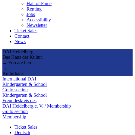
Hall of Fame
Renting
Jobs
Accessibility
Newsletter
Ticket Sales
Contact
News
DAI Heidelberg.
Das Haus der Kultur.
→ You are here
→
Kulturhaus
International DAI
Kindergarten & School
Go to section
Kindergarten & School
Freundeskreis des
DAI Heidelberg e. V. / Membership
Go to section
Membership
Ticket Sales
Deutsch