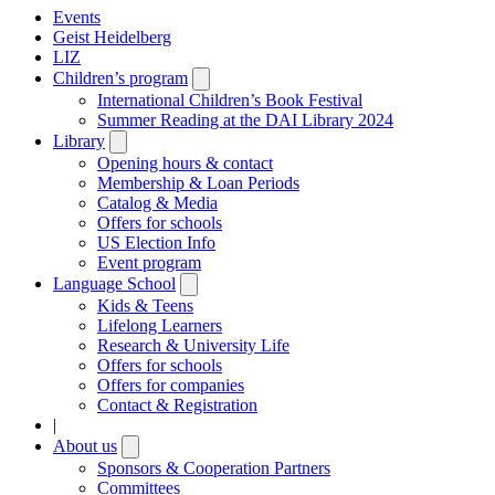
Events
Geist Heidelberg
LIZ
Children’s program
Open
submenu
International Children’s Book Festival
Summer Reading at the DAI Library 2024
Library
Open
submenu
Opening hours & contact
Membership & Loan Periods
Catalog & Media
Offers for schools
US Election Info
Event program
Language School
Open
submenu
Kids & Teens
Lifelong Learners
Research & University Life
Offers for schools
Offers for companies
Contact & Registration
|
About us
Open
submenu
Sponsors & Cooperation Partners
Committees