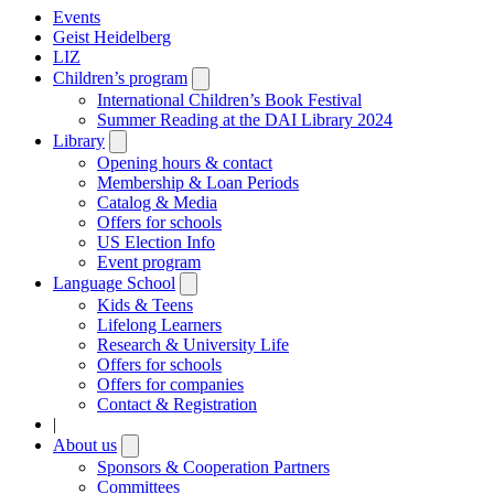
Events
Geist Heidelberg
LIZ
Children’s program
Open
submenu
International Children’s Book Festival
Summer Reading at the DAI Library 2024
Library
Open
submenu
Opening hours & contact
Membership & Loan Periods
Catalog & Media
Offers for schools
US Election Info
Event program
Language School
Open
submenu
Kids & Teens
Lifelong Learners
Research & University Life
Offers for schools
Offers for companies
Contact & Registration
|
About us
Open
submenu
Sponsors & Cooperation Partners
Committees