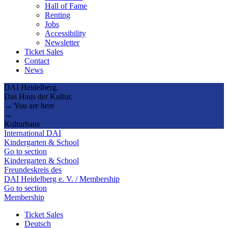
Hall of Fame
Renting
Jobs
Accessibility
Newsletter
Ticket Sales
Contact
News
DAI Heidelberg.
Das Haus der Kultur.
→ You are here
→
Kulturhaus
International DAI
Kindergarten & School
Go to section
Kindergarten & School
Freundeskreis des
DAI Heidelberg e. V. / Membership
Go to section
Membership
Ticket Sales
Deutsch