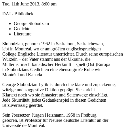
Tue, 11th June 2013, 8:00 pm
DAI - Bibliothek
George Slobodzian
Gedichte
Literature
Slobodzian, geboren 1962 in Saskatoon, Saskatchewan,
lebt in Montréal, wo er am grö?ten englischsprachigen
College Englische Literatur unterrichtet. Durch seine europäischen
Wurzeln – der Vater stammt aus der Ukraine, die
Mutter ist irisch-kanadischer Herkunft – spielt (Ost-)Europa
in Slobodzians Gedichten eine ebenso gro?e Rolle wie
Montréal und Kanada.
George Slobodzian Lyrik ist durch eine klare und zupackende,
witzige und suggestive Diktion geprägt. Sie spricht
Klartext noch wo sie fantasiert und Seitenwege einschlägt.
Jede Skurrilität, jedes Gedankenspiel in diesen Gedichten
ist zuverlässig geerdet.
Sein ?bersetzer, Jürgen Heizmann, 1958 in Freiburg
geboren, ist Professor für Neuere deutsche Literatur an der
Université de Montréal.