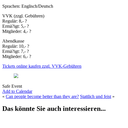
Sprachen: Englisch/Deutsch
VVK (zzgl. Gebühren)
Regulär: 8,- ?
Ermä?igt: 5,- ?
Mitglieder: 4,- ?
Abendkasse
Regulär: 10,- ?
Ermä?igt: 7,- ?
Mitglieder: 6,- ?
Tickets online kaufen zzgl. VVK-Gebühren
Safe Event
Add to Calendar
«
Can people become better than they are?
Stattlich und feist
»
Das könnte Sie auch interessieren...