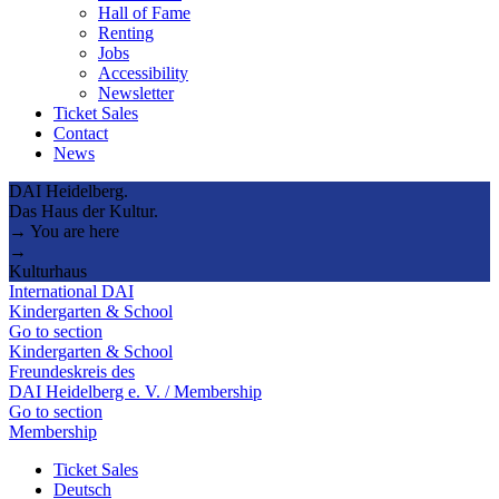
Hall of Fame
Renting
Jobs
Accessibility
Newsletter
Ticket Sales
Contact
News
DAI Heidelberg.
Das Haus der Kultur.
→ You are here
→
Kulturhaus
International DAI
Kindergarten & School
Go to section
Kindergarten & School
Freundeskreis des
DAI Heidelberg e. V. / Membership
Go to section
Membership
Ticket Sales
Deutsch