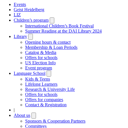
Events
Geist Heidelberg
LIZ
Children’s program
Open
submenu
International Children’s Book Festival
Summer Reading at the DAI Library 2024
Library
Open
submenu
Opening hours & contact
Membership & Loan Periods
Catalog & Media
Offers for schools
US Election Info
Event program
Language School
Open
submenu
Kids & Teens
Lifelong Learners
Research & University Life
Offers for schools
Offers for companies
Contact & Registration
|
About us
Open
submenu
Sponsors & Cooperation Partners
Committees