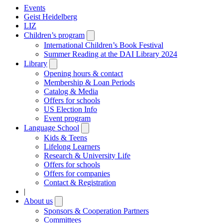
Events
Geist Heidelberg
LIZ
Children’s program
Open
submenu
International Children’s Book Festival
Summer Reading at the DAI Library 2024
Library
Open
submenu
Opening hours & contact
Membership & Loan Periods
Catalog & Media
Offers for schools
US Election Info
Event program
Language School
Open
submenu
Kids & Teens
Lifelong Learners
Research & University Life
Offers for schools
Offers for companies
Contact & Registration
|
About us
Open
submenu
Sponsors & Cooperation Partners
Committees