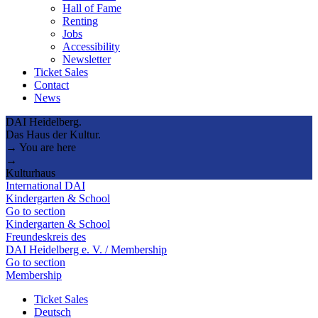
Hall of Fame
Renting
Jobs
Accessibility
Newsletter
Ticket Sales
Contact
News
DAI Heidelberg.
Das Haus der Kultur.
→ You are here
→
Kulturhaus
International DAI
Kindergarten & School
Go to section
Kindergarten & School
Freundeskreis des
DAI Heidelberg e. V. / Membership
Go to section
Membership
Ticket Sales
Deutsch