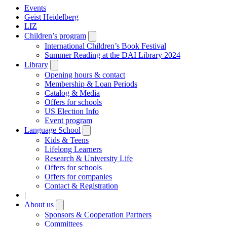
Events
Geist Heidelberg
LIZ
Children’s program
Open
submenu
International Children’s Book Festival
Summer Reading at the DAI Library 2024
Library
Open
submenu
Opening hours & contact
Membership & Loan Periods
Catalog & Media
Offers for schools
US Election Info
Event program
Language School
Open
submenu
Kids & Teens
Lifelong Learners
Research & University Life
Offers for schools
Offers for companies
Contact & Registration
|
About us
Open
submenu
Sponsors & Cooperation Partners
Committees