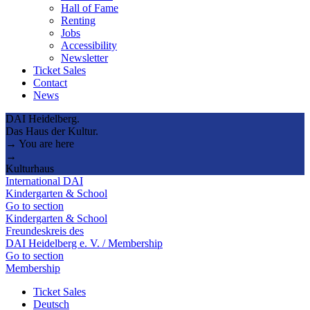
Hall of Fame
Renting
Jobs
Accessibility
Newsletter
Ticket Sales
Contact
News
DAI Heidelberg.
Das Haus der Kultur.
→ You are here
→
Kulturhaus
International DAI
Kindergarten & School
Go to section
Kindergarten & School
Freundeskreis des
DAI Heidelberg e. V. / Membership
Go to section
Membership
Ticket Sales
Deutsch