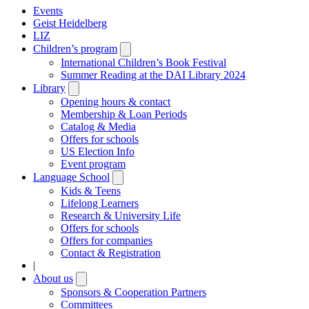
Events
Geist Heidelberg
LIZ
Children’s program
Open
submenu
International Children’s Book Festival
Summer Reading at the DAI Library 2024
Library
Open
submenu
Opening hours & contact
Membership & Loan Periods
Catalog & Media
Offers for schools
US Election Info
Event program
Language School
Open
submenu
Kids & Teens
Lifelong Learners
Research & University Life
Offers for schools
Offers for companies
Contact & Registration
|
About us
Open
submenu
Sponsors & Cooperation Partners
Committees