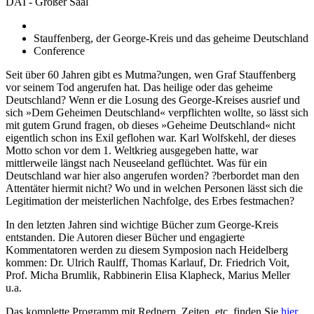
DAI - Großer Saal
Stauffenberg, der George-Kreis und das geheime Deutschland
Conference
Seit über 60 Jahren gibt es Mutma?ungen, wen Graf Stauffenberg
vor seinem Tod angerufen hat. Das heilige oder das geheime
Deutschland? Wenn er die Losung des George-Kreises ausrief und
sich »Dem Geheimen Deutschland« verpflichten wollte, so lässt sich
mit gutem Grund fragen, ob dieses »Geheime Deutschland« nicht
eigentlich schon ins Exil geflohen war. Karl Wolfskehl, der dieses
Motto schon vor dem 1. Weltkrieg ausgegeben hatte, war
mittlerweile längst nach Neuseeland geflüchtet. Was für ein
Deutschland war hier also angerufen worden? ?berbordet man den
Attentäter hiermit nicht? Wo und in welchen Personen lässt sich die
Legitimation der meisterlichen Nachfolge, des Erbes festmachen?
In den letzten Jahren sind wichtige Bücher zum George-Kreis
entstanden. Die Autoren dieser Bücher und engagierte
Kommentatoren werden zu diesem Symposion nach Heidelberg
kommen: Dr. Ulrich Raulff, Thomas Karlauf, Dr. Friedrich Voit,
Prof. Micha Brumlik, Rabbinerin Elisa Klapheck, Marius Meller
u.a.
Das komplette Programm mit Rednern, Zeiten, etc. finden Sie
hier
.