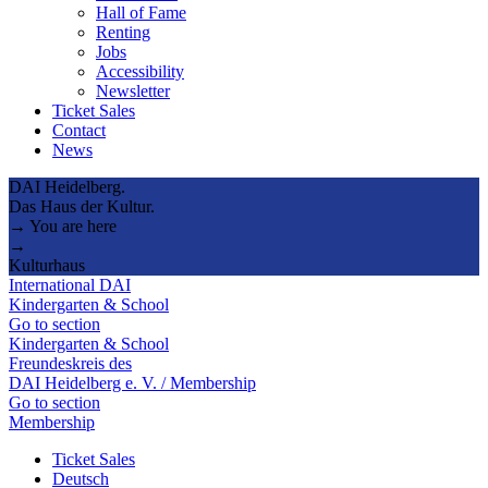
Hall of Fame
Renting
Jobs
Accessibility
Newsletter
Ticket Sales
Contact
News
DAI Heidelberg.
Das Haus der Kultur.
→ You are here
→
Kulturhaus
International DAI
Kindergarten & School
Go to section
Kindergarten & School
Freundeskreis des
DAI Heidelberg e. V. / Membership
Go to section
Membership
Ticket Sales
Deutsch