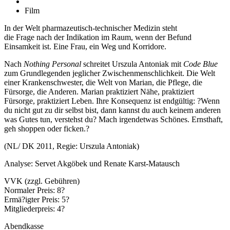
Film
In der Welt pharmazeutisch-technischer Medizin steht
die Frage nach der Indikation im Raum, wenn der Befund
Einsamkeit ist. Eine Frau, ein Weg und Korridore.
Nach
Nothing Personal
schreitet Urszula Antoniak mit
Code Blue
zum Grundlegenden jeglicher Zwischenmenschlichkeit. Die Welt
einer Krankenschwester, die Welt von Marian, die Pflege, die
Fürsorge, die Anderen. Marian praktiziert Nähe, praktiziert
Fürsorge, praktiziert Leben. Ihre Konsequenz ist endgültig: ?Wenn
du nicht gut zu dir selbst bist, dann kannst du auch keinem anderen
was Gutes tun, verstehst du? Mach irgendetwas Schönes. Ernsthaft,
geh shoppen oder ficken.?
(NL/ DK 2011, Regie: Urszula Antoniak)
Analyse: Servet Akgöbek und Renate Karst-Matausch
VVK (zzgl. Gebühren)
Normaler Preis: 8?
Ermä?igter Preis: 5?
Mitgliederpreis: 4?
Abendkasse