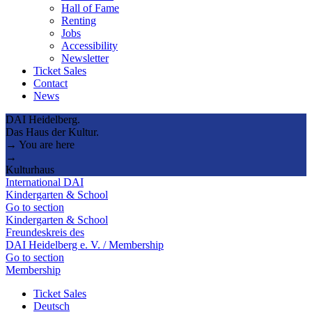
Hall of Fame
Renting
Jobs
Accessibility
Newsletter
Ticket Sales
Contact
News
DAI Heidelberg.
Das Haus der Kultur.
→ You are here
→
Kulturhaus
International DAI
Kindergarten & School
Go to section
Kindergarten & School
Freundeskreis des
DAI Heidelberg e. V. / Membership
Go to section
Membership
Ticket Sales
Deutsch