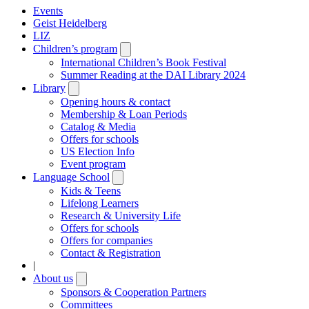
Events
Geist Heidelberg
LIZ
Children’s program
Open
submenu
International Children’s Book Festival
Summer Reading at the DAI Library 2024
Library
Open
submenu
Opening hours & contact
Membership & Loan Periods
Catalog & Media
Offers for schools
US Election Info
Event program
Language School
Open
submenu
Kids & Teens
Lifelong Learners
Research & University Life
Offers for schools
Offers for companies
Contact & Registration
|
About us
Open
submenu
Sponsors & Cooperation Partners
Committees