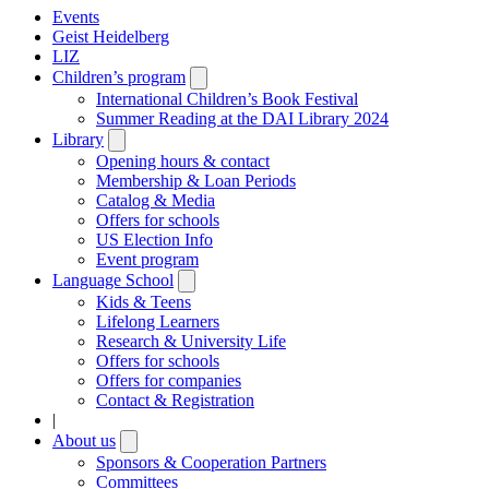
Events
Geist Heidelberg
LIZ
Children’s program
Open
submenu
International Children’s Book Festival
Summer Reading at the DAI Library 2024
Library
Open
submenu
Opening hours & contact
Membership & Loan Periods
Catalog & Media
Offers for schools
US Election Info
Event program
Language School
Open
submenu
Kids & Teens
Lifelong Learners
Research & University Life
Offers for schools
Offers for companies
Contact & Registration
|
About us
Open
submenu
Sponsors & Cooperation Partners
Committees