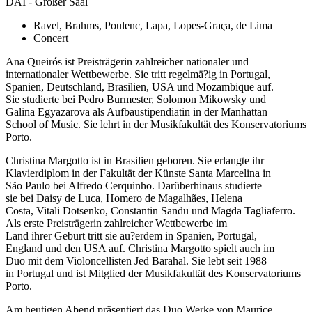
DAI - Großer Saal
Ravel, Brahms, Poulenc, Lapa, Lopes-Graça, de Lima
Concert
Ana Queirós ist Preisträgerin zahlreicher nationaler und
internationaler Wettbewerbe. Sie tritt regelmä?ig in Portugal,
Spanien, Deutschland, Brasilien, USA und Mozambique auf.
Sie studierte bei Pedro Burmester, Solomon Mikowsky und
Galina Egyazarova als Aufbaustipendiatin in der Manhattan
School of Music. Sie lehrt in der Musikfakultät des Konservatoriums
Porto.
Christina Margotto ist in Brasilien geboren. Sie erlangte ihr
Klavierdiplom in der Fakultät der Künste Santa Marcelina in
São Paulo bei Alfredo Cerquinho. Darüberhinaus studierte
sie bei Daisy de Luca, Homero de Magalhães, Helena
Costa, Vitali Dotsenko, Constantin Sandu und Magda Tagliaferro.
Als erste Preisträgerin zahlreicher Wettbewerbe im
Land ihrer Geburt tritt sie au?erdem in Spanien, Portugal,
England und den USA auf. Christina Margotto spielt auch im
Duo mit dem Violoncellisten Jed Barahal. Sie lebt seit 1988
in Portugal und ist Mitglied der Musikfakultät des Konservatoriums
Porto.
Am heutigen Abend präsentiert das Duo Werke von Maurice