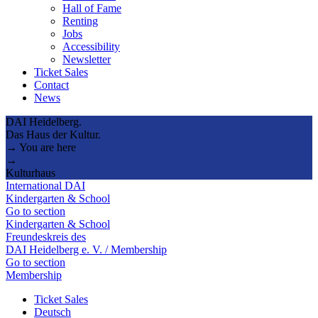
Hall of Fame
Renting
Jobs
Accessibility
Newsletter
Ticket Sales
Contact
News
DAI Heidelberg.
Das Haus der Kultur.
→ You are here
→
Kulturhaus
International DAI
Kindergarten & School
Go to section
Kindergarten & School
Freundeskreis des
DAI Heidelberg e. V. / Membership
Go to section
Membership
Ticket Sales
Deutsch