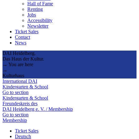
Hall of Fame
Renting
Jobs
Accessibility
Newsletter
Ticket Sales
Contact
News
DAI Heidelberg.
Das Haus der Kultur.
→ You are here
→
Kulturhaus
International DAI
Kindergarten & School
Go to section
Kindergarten & School
Freundeskreis des
DAI Heidelberg e. V. / Membership
Go to section
Membership
Ticket Sales
Deutsch