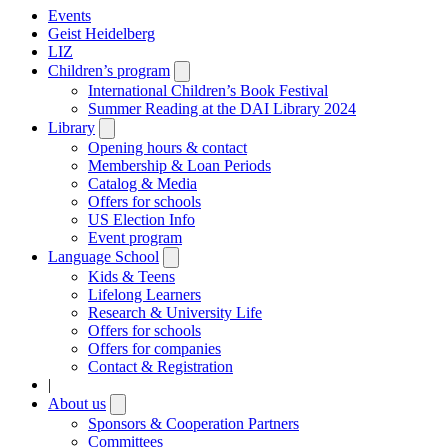
Events
Geist Heidelberg
LIZ
Children’s program
Open
submenu
International Children’s Book Festival
Summer Reading at the DAI Library 2024
Library
Open
submenu
Opening hours & contact
Membership & Loan Periods
Catalog & Media
Offers for schools
US Election Info
Event program
Language School
Open
submenu
Kids & Teens
Lifelong Learners
Research & University Life
Offers for schools
Offers for companies
Contact & Registration
|
About us
Open
submenu
Sponsors & Cooperation Partners
Committees