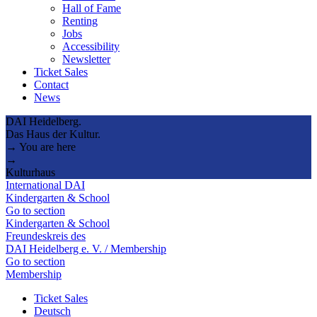
Hall of Fame
Renting
Jobs
Accessibility
Newsletter
Ticket Sales
Contact
News
DAI Heidelberg.
Das Haus der Kultur.
→ You are here
→
Kulturhaus
International DAI
Kindergarten & School
Go to section
Kindergarten & School
Freundeskreis des
DAI Heidelberg e. V. / Membership
Go to section
Membership
Ticket Sales
Deutsch