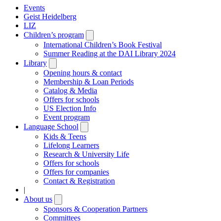
Events
Geist Heidelberg
LIZ
Children’s program
Open
submenu
International Children’s Book Festival
Summer Reading at the DAI Library 2024
Library
Open
submenu
Opening hours & contact
Membership & Loan Periods
Catalog & Media
Offers for schools
US Election Info
Event program
Language School
Open
submenu
Kids & Teens
Lifelong Learners
Research & University Life
Offers for schools
Offers for companies
Contact & Registration
|
About us
Open
submenu
Sponsors & Cooperation Partners
Committees