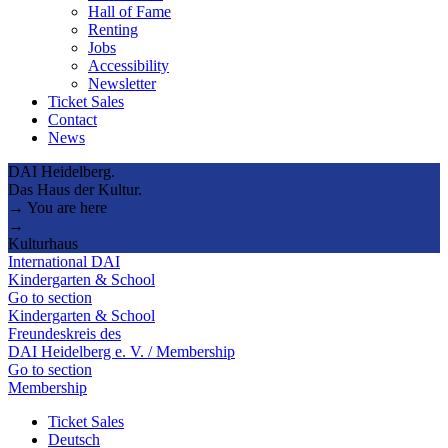
Hall of Fame
Renting
Jobs
Accessibility
Newsletter
Ticket Sales
Contact
News
DAI Heidelberg.
Das Haus der Kultur.
→ You are here
→
Kulturhaus
International DAI
Kindergarten & School
Go to section
Kindergarten & School
Freundeskreis des
DAI Heidelberg e. V. / Membership
Go to section
Membership
Ticket Sales
Deutsch