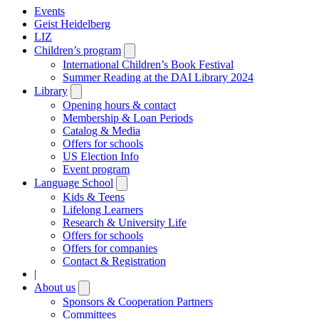
Events
Geist Heidelberg
LIZ
Children’s program
Open
submenu
International Children’s Book Festival
Summer Reading at the DAI Library 2024
Library
Open
submenu
Opening hours & contact
Membership & Loan Periods
Catalog & Media
Offers for schools
US Election Info
Event program
Language School
Open
submenu
Kids & Teens
Lifelong Learners
Research & University Life
Offers for schools
Offers for companies
Contact & Registration
|
About us
Open
submenu
Sponsors & Cooperation Partners
Committees