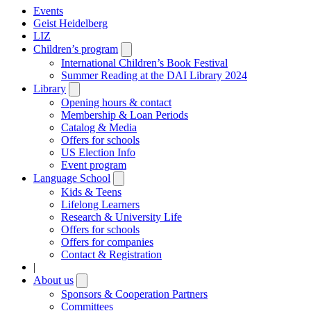
Events
Geist Heidelberg
LIZ
Children’s program
Open
submenu
International Children’s Book Festival
Summer Reading at the DAI Library 2024
Library
Open
submenu
Opening hours & contact
Membership & Loan Periods
Catalog & Media
Offers for schools
US Election Info
Event program
Language School
Open
submenu
Kids & Teens
Lifelong Learners
Research & University Life
Offers for schools
Offers for companies
Contact & Registration
|
About us
Open
submenu
Sponsors & Cooperation Partners
Committees