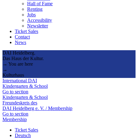
Hall of Fame
Renting
Jobs
Accessibility
Newsletter
Ticket Sales
Contact
News
DAI Heidelberg.
Das Haus der Kultur.
→ You are here
→
Kulturhaus
International DAI
Kindergarten & School
Go to section
Kindergarten & School
Freundeskreis des
DAI Heidelberg e. V. / Membership
Go to section
Membership
Ticket Sales
Deutsch