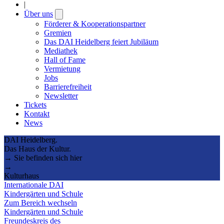
|
Über uns
Open
submenu
Förderer & Kooperationspartner
Gremien
Das DAI Heidelberg feiert Jubiläum
Mediathek
Hall of Fame
Vermietung
Jobs
Barrierefreiheit
Newsletter
Tickets
Kontakt
News
DAI Heidelberg.
Das Haus der Kultur.
→ Sie befinden sich hier
→
Kulturhaus
Internationale DAI
Kindergärten und Schule
Zum Bereich wechseln
Kindergärten und Schule
Freundeskreis des