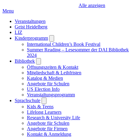
Alle anzeigen
Menu
Veranstaltungen
Geist Heidelberg
LIZ
Kinderprogramm
Open
submenu
International Children’s Book Festival
Summer Reading – Lesesommer der DAI Bibliothek
2024
Bibliothek
Open
submenu
Öffnungszeiten & Kontakt
Mitgliedschaft & Leihfristen
Katalog & Medien
Angebote für Schulen
US Election Info
Veranstaltungsprogramm
Sprachschule
Open
submenu
Kids & Teens
Lifelong Learners
Research & University Life
Angebote für Schulen
Angebote für Firmen
Kontakt & Anmeldung