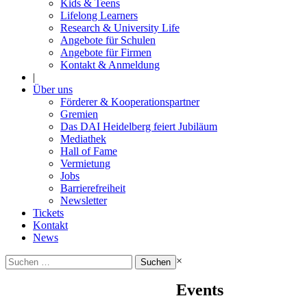
Kids & Teens
Lifelong Learners
Research & University Life
Angebote für Schulen
Angebote für Firmen
Kontakt & Anmeldung
|
Über uns
Förderer & Kooperationspartner
Gremien
Das DAI Heidelberg feiert Jubiläum
Mediathek
Hall of Fame
Vermietung
Jobs
Barrierefreiheit
Newsletter
Tickets
Kontakt
News
Suchen
×
nach:
Events