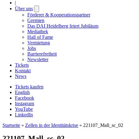
|
Über uns
Open
submenu
Förderer & Kooperationspartner
Gremien
Das DAI Heidelberg feiert Jubiläum
Mediathek
Hall of Fame
Vermietung
Jobs
Barrierefreiheit
Newsletter
Tickets
Kontakt
News
Tickets kaufen
English
Facebook
Instagram
YouTube
LinkedIn
Startseite
»
Zellen in der Identitätskrise
»
221107_Mall_sc_02
221107_Mall_sc_02