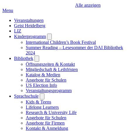
Alle anzeigen
Menu
Veranstaltungen
Geist Heidelberg
LIZ
Kinderprogramm
Open
submenu
International Children’s Book Festival
Summer Reading – Lesesommer der DAI Bibliothek
2024
Bibliothek
Open
submenu
Öffnungszeiten & Kontakt
Mitgliedschaft & Leihfristen
Katalog & Medien
Angebote für Schulen
US Election Info
Veranstaltungsprogramm
Sprachschule
Open
submenu
Kids & Teens
Lifelong Learners
Research & University Life
Angebote für Schulen
Angebote für Firmen
Kontakt & Anmeldung