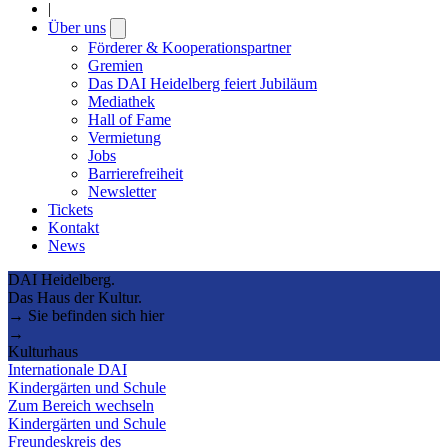
|
Über uns
Open
submenu
Förderer & Kooperationspartner
Gremien
Das DAI Heidelberg feiert Jubiläum
Mediathek
Hall of Fame
Vermietung
Jobs
Barrierefreiheit
Newsletter
Tickets
Kontakt
News
DAI Heidelberg.
Das Haus der Kultur.
→ Sie befinden sich hier
→
Kulturhaus
Internationale DAI
Kindergärten und Schule
Zum Bereich wechseln
Kindergärten und Schule
Freundeskreis des