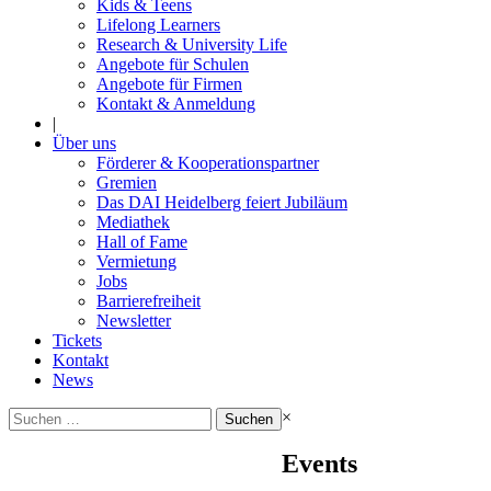
Kids & Teens
Lifelong Learners
Research & University Life
Angebote für Schulen
Angebote für Firmen
Kontakt & Anmeldung
|
Über uns
Förderer & Kooperationspartner
Gremien
Das DAI Heidelberg feiert Jubiläum
Mediathek
Hall of Fame
Vermietung
Jobs
Barrierefreiheit
Newsletter
Tickets
Kontakt
News
Suchen
×
nach:
Events