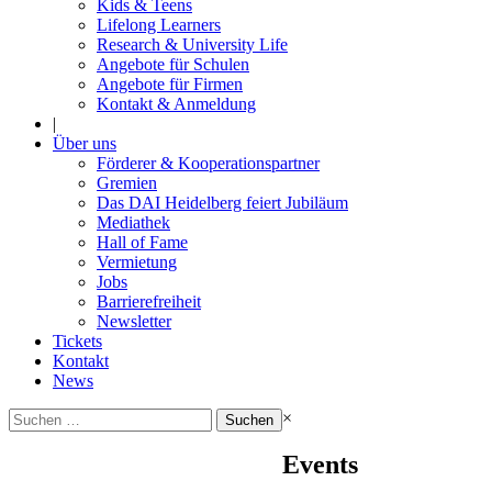
Kids & Teens
Lifelong Learners
Research & University Life
Angebote für Schulen
Angebote für Firmen
Kontakt & Anmeldung
|
Über uns
Förderer & Kooperationspartner
Gremien
Das DAI Heidelberg feiert Jubiläum
Mediathek
Hall of Fame
Vermietung
Jobs
Barrierefreiheit
Newsletter
Tickets
Kontakt
News
Suchen
×
nach:
Events