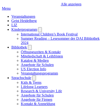
Alle anzeigen
Menu
Veranstaltungen
Geist Heidelberg
LIZ
Kinderprogramm
Open
submenu
International Children’s Book Festival
Summer Reading – Lesesommer der DAI Bibliothek
2024
Bibliothek
Open
submenu
Öffnungszeiten & Kontakt
Mitgliedschaft & Leihfristen
Katalog & Medien
Angebote für Schulen
US Election Info
Veranstaltungsprogramm
Sprachschule
Open
submenu
Kids & Teens
Lifelong Learners
Research & University Life
Angebote für Schulen
Angebote für Firmen
Kontakt & Anmeldung