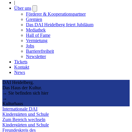
|
Über uns
Open
submenu
Förderer & Kooperationspartner
Gremien
Das DAI Heidelberg feiert Jubiläum
Mediathek
Hall of Fame
Vermietung
Jobs
Barrierefreiheit
Newsletter
Tickets
Kontakt
News
DAI Heidelberg.
Das Haus der Kultur.
→ Sie befinden sich hier
→
Kulturhaus
Internationale DAI
Kindergärten und Schule
Zum Bereich wechseln
Kindergärten und Schule
Freundeskreis des