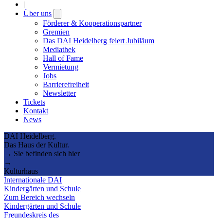
|
Über uns
Open
submenu
Förderer & Kooperationspartner
Gremien
Das DAI Heidelberg feiert Jubiläum
Mediathek
Hall of Fame
Vermietung
Jobs
Barrierefreiheit
Newsletter
Tickets
Kontakt
News
DAI Heidelberg.
Das Haus der Kultur.
→ Sie befinden sich hier
→
Kulturhaus
Internationale DAI
Kindergärten und Schule
Zum Bereich wechseln
Kindergärten und Schule
Freundeskreis des