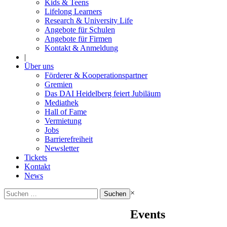
Kids & Teens
Lifelong Learners
Research & University Life
Angebote für Schulen
Angebote für Firmen
Kontakt & Anmeldung
|
Über uns
Förderer & Kooperationspartner
Gremien
Das DAI Heidelberg feiert Jubiläum
Mediathek
Hall of Fame
Vermietung
Jobs
Barrierefreiheit
Newsletter
Tickets
Kontakt
News
Suchen
×
nach:
Events