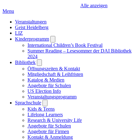
Alle anzeigen
Menu
Veranstaltungen
Geist Heidelberg
LIZ
Kinderprogramm
Open
submenu
International Children’s Book Festival
Summer Reading – Lesesommer der DAI Bibliothek
2024
Bibliothek
Open
submenu
Öffnungszeiten & Kontakt
Mitgliedschaft & Leihfristen
Katalog & Medien
Angebote für Schulen
US Election Info
Veranstaltungsprogramm
Sprachschule
Open
submenu
Kids & Teens
Lifelong Learners
Research & University Life
Angebote für Schulen
Angebote für Firmen
Kontakt & Anmeldung