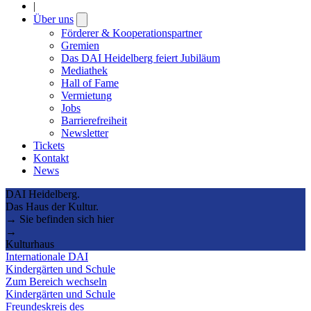
|
Über uns
Open
submenu
Förderer & Kooperationspartner
Gremien
Das DAI Heidelberg feiert Jubiläum
Mediathek
Hall of Fame
Vermietung
Jobs
Barrierefreiheit
Newsletter
Tickets
Kontakt
News
DAI Heidelberg.
Das Haus der Kultur.
→ Sie befinden sich hier
→
Kulturhaus
Internationale DAI
Kindergärten und Schule
Zum Bereich wechseln
Kindergärten und Schule
Freundeskreis des