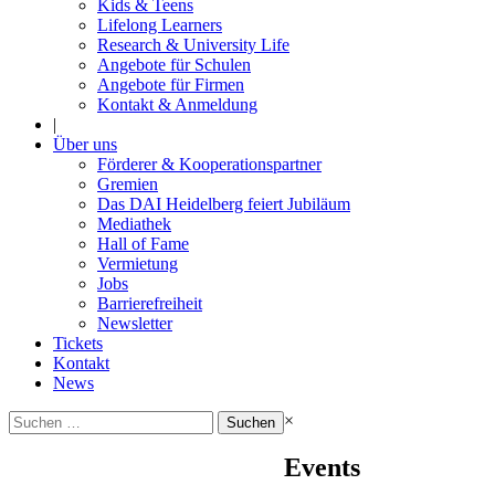
Kids & Teens
Lifelong Learners
Research & University Life
Angebote für Schulen
Angebote für Firmen
Kontakt & Anmeldung
|
Über uns
Förderer & Kooperationspartner
Gremien
Das DAI Heidelberg feiert Jubiläum
Mediathek
Hall of Fame
Vermietung
Jobs
Barrierefreiheit
Newsletter
Tickets
Kontakt
News
Suchen
×
nach:
Events