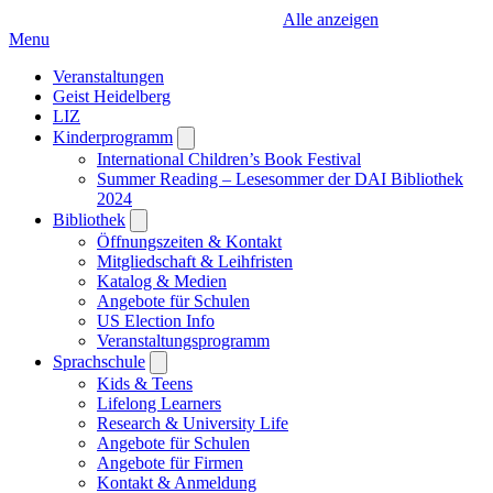
Alle anzeigen
Menu
Veranstaltungen
Geist Heidelberg
LIZ
Kinderprogramm
Open
submenu
International Children’s Book Festival
Summer Reading – Lesesommer der DAI Bibliothek
2024
Bibliothek
Open
submenu
Öffnungszeiten & Kontakt
Mitgliedschaft & Leihfristen
Katalog & Medien
Angebote für Schulen
US Election Info
Veranstaltungsprogramm
Sprachschule
Open
submenu
Kids & Teens
Lifelong Learners
Research & University Life
Angebote für Schulen
Angebote für Firmen
Kontakt & Anmeldung