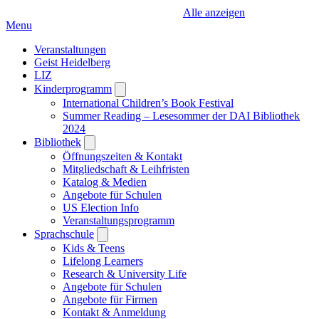
Alle anzeigen
Menu
Veranstaltungen
Geist Heidelberg
LIZ
Kinderprogramm
Open
submenu
International Children’s Book Festival
Summer Reading – Lesesommer der DAI Bibliothek
2024
Bibliothek
Open
submenu
Öffnungszeiten & Kontakt
Mitgliedschaft & Leihfristen
Katalog & Medien
Angebote für Schulen
US Election Info
Veranstaltungsprogramm
Sprachschule
Open
submenu
Kids & Teens
Lifelong Learners
Research & University Life
Angebote für Schulen
Angebote für Firmen
Kontakt & Anmeldung