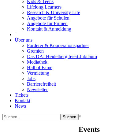
Kids & Teens
Lifelong Learners
Research & University Life
Angebote für Schulen
Angebote für Firmen
Kontakt & Anmeldung
|
Über uns
Förderer & Kooperationspartner
Gremien
Das DAI Heidelberg feiert Jubiläum
Mediathek
Hall of Fame
Vermietung
Jobs
Barrierefreiheit
Newsletter
Tickets
Kontakt
News
Suchen
×
nach:
Events