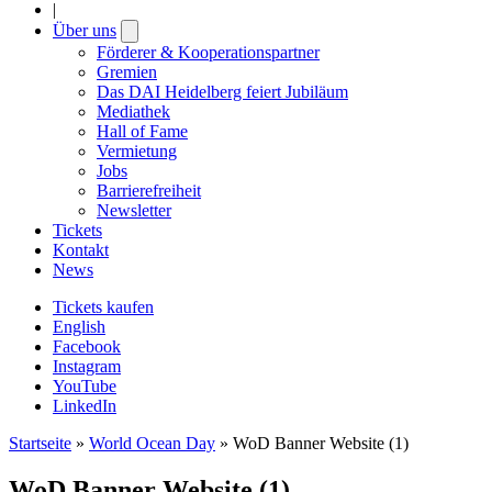
|
Über uns
Open
submenu
Förderer & Kooperationspartner
Gremien
Das DAI Heidelberg feiert Jubiläum
Mediathek
Hall of Fame
Vermietung
Jobs
Barrierefreiheit
Newsletter
Tickets
Kontakt
News
Tickets kaufen
English
Facebook
Instagram
YouTube
LinkedIn
Startseite
»
World Ocean Day
»
WoD Banner Website (1)
WoD Banner Website (1)