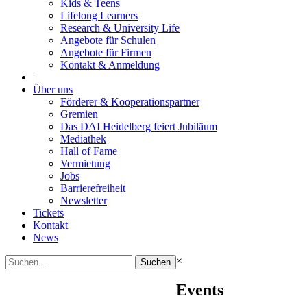
Kids & Teens
Lifelong Learners
Research & University Life
Angebote für Schulen
Angebote für Firmen
Kontakt & Anmeldung
|
Über uns
Förderer & Kooperationspartner
Gremien
Das DAI Heidelberg feiert Jubiläum
Mediathek
Hall of Fame
Vermietung
Jobs
Barrierefreiheit
Newsletter
Tickets
Kontakt
News
Suchen
×
nach:
Events