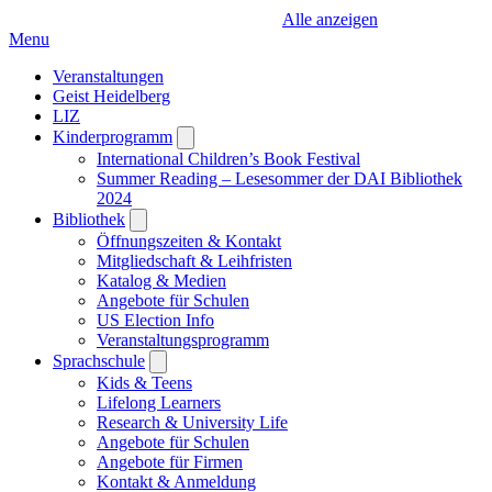
Alle anzeigen
Menu
Veranstaltungen
Geist Heidelberg
LIZ
Kinderprogramm
Open
submenu
International Children’s Book Festival
Summer Reading – Lesesommer der DAI Bibliothek
2024
Bibliothek
Open
submenu
Öffnungszeiten & Kontakt
Mitgliedschaft & Leihfristen
Katalog & Medien
Angebote für Schulen
US Election Info
Veranstaltungsprogramm
Sprachschule
Open
submenu
Kids & Teens
Lifelong Learners
Research & University Life
Angebote für Schulen
Angebote für Firmen
Kontakt & Anmeldung