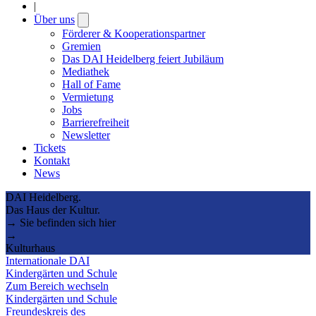
|
Über uns
Open
submenu
Förderer & Kooperationspartner
Gremien
Das DAI Heidelberg feiert Jubiläum
Mediathek
Hall of Fame
Vermietung
Jobs
Barrierefreiheit
Newsletter
Tickets
Kontakt
News
DAI Heidelberg.
Das Haus der Kultur.
→ Sie befinden sich hier
→
Kulturhaus
Internationale DAI
Kindergärten und Schule
Zum Bereich wechseln
Kindergärten und Schule
Freundeskreis des