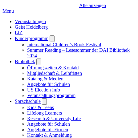
Alle anzeigen
Menu
Veranstaltungen
Geist Heidelberg
LIZ
Kinderprogramm
Open
submenu
International Children’s Book Festival
Summer Reading – Lesesommer der DAI Bibliothek
2024
Bibliothek
Open
submenu
Öffnungszeiten & Kontakt
Mitgliedschaft & Leihfristen
Katalog & Medien
Angebote für Schulen
US Election Info
Veranstaltungsprogramm
Sprachschule
Open
submenu
Kids & Teens
Lifelong Learners
Research & University Life
Angebote für Schulen
Angebote für Firmen
Kontakt & Anmeldung