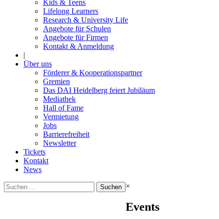
Kids & Teens
Lifelong Learners
Research & University Life
Angebote für Schulen
Angebote für Firmen
Kontakt & Anmeldung
|
Über uns
Förderer & Kooperationspartner
Gremien
Das DAI Heidelberg feiert Jubiläum
Mediathek
Hall of Fame
Vermietung
Jobs
Barrierefreiheit
Newsletter
Tickets
Kontakt
News
Suchen
×
nach:
Events