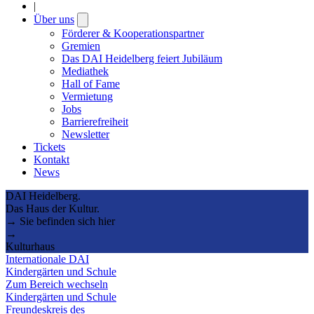
|
Über uns
Open
submenu
Förderer & Kooperationspartner
Gremien
Das DAI Heidelberg feiert Jubiläum
Mediathek
Hall of Fame
Vermietung
Jobs
Barrierefreiheit
Newsletter
Tickets
Kontakt
News
DAI Heidelberg.
Das Haus der Kultur.
→ Sie befinden sich hier
→
Kulturhaus
Internationale DAI
Kindergärten und Schule
Zum Bereich wechseln
Kindergärten und Schule
Freundeskreis des