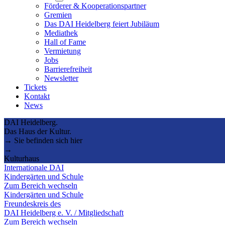
submenu
Förderer & Kooperationspartner
Gremien
Das DAI Heidelberg feiert Jubiläum
Mediathek
Hall of Fame
Vermietung
Jobs
Barrierefreiheit
Newsletter
Tickets
Kontakt
News
DAI Heidelberg.
Das Haus der Kultur.
→ Sie befinden sich hier
→
Kulturhaus
Internationale DAI
Kindergärten und Schule
Zum Bereich wechseln
Kindergärten und Schule
Freundeskreis des
DAI Heidelberg e. V. / Mitgliedschaft
Zum Bereich wechseln