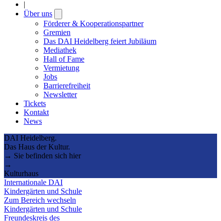
|
Über uns
Open
submenu
Förderer & Kooperationspartner
Gremien
Das DAI Heidelberg feiert Jubiläum
Mediathek
Hall of Fame
Vermietung
Jobs
Barrierefreiheit
Newsletter
Tickets
Kontakt
News
DAI Heidelberg.
Das Haus der Kultur.
→ Sie befinden sich hier
→
Kulturhaus
Internationale DAI
Kindergärten und Schule
Zum Bereich wechseln
Kindergärten und Schule
Freundeskreis des