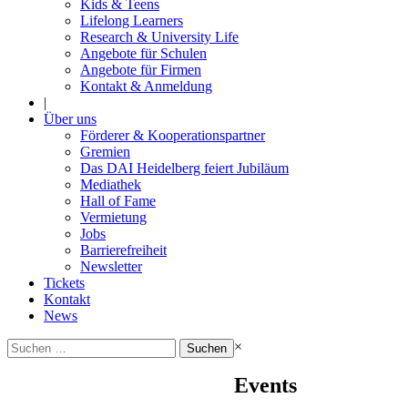
Kids & Teens
Lifelong Learners
Research & University Life
Angebote für Schulen
Angebote für Firmen
Kontakt & Anmeldung
|
Über uns
Förderer & Kooperationspartner
Gremien
Das DAI Heidelberg feiert Jubiläum
Mediathek
Hall of Fame
Vermietung
Jobs
Barrierefreiheit
Newsletter
Tickets
Kontakt
News
Suchen
×
nach:
Events