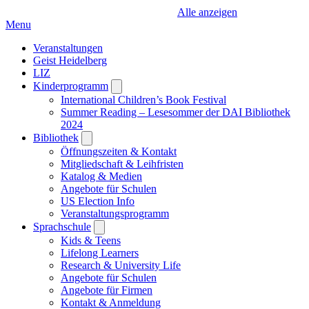
Alle anzeigen
Menu
Veranstaltungen
Geist Heidelberg
LIZ
Kinderprogramm
Open
submenu
International Children’s Book Festival
Summer Reading – Lesesommer der DAI Bibliothek
2024
Bibliothek
Open
submenu
Öffnungszeiten & Kontakt
Mitgliedschaft & Leihfristen
Katalog & Medien
Angebote für Schulen
US Election Info
Veranstaltungsprogramm
Sprachschule
Open
submenu
Kids & Teens
Lifelong Learners
Research & University Life
Angebote für Schulen
Angebote für Firmen
Kontakt & Anmeldung