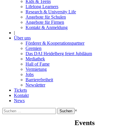
Kids & Teens
Lifelong Learners
Research & University Life
Angebote für Schulen
Angebote für Firmen
Kontakt & Anmeldung
|
Über uns
Förderer & Kooperationspartner
Gremien
Das DAI Heidelberg feiert Jubiläum
Mediathek
Hall of Fame
Vermietung
Jobs
Barrierefreiheit
Newsletter
Tickets
Kontakt
News
Suchen
×
nach:
Events