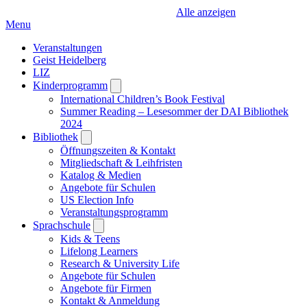
Alle anzeigen
Menu
Veranstaltungen
Geist Heidelberg
LIZ
Kinderprogramm
Open
submenu
International Children’s Book Festival
Summer Reading – Lesesommer der DAI Bibliothek
2024
Bibliothek
Open
submenu
Öffnungszeiten & Kontakt
Mitgliedschaft & Leihfristen
Katalog & Medien
Angebote für Schulen
US Election Info
Veranstaltungsprogramm
Sprachschule
Open
submenu
Kids & Teens
Lifelong Learners
Research & University Life
Angebote für Schulen
Angebote für Firmen
Kontakt & Anmeldung