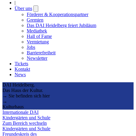
|
Über uns
Open
submenu
Förderer & Kooperationspartner
Gremien
Das DAI Heidelberg feiert Jubiläum
Mediathek
Hall of Fame
Vermietung
Jobs
Barrierefreiheit
Newsletter
Tickets
Kontakt
News
DAI Heidelberg.
Das Haus der Kultur.
→ Sie befinden sich hier
→
Kulturhaus
Internationale DAI
Kindergärten und Schule
Zum Bereich wechseln
Kindergärten und Schule
Freundeskreis des