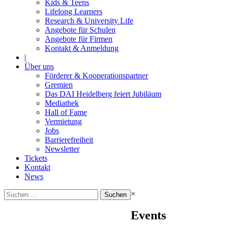
Kids & Teens
Lifelong Learners
Research & University Life
Angebote für Schulen
Angebote für Firmen
Kontakt & Anmeldung
|
Über uns
Förderer & Kooperationspartner
Gremien
Das DAI Heidelberg feiert Jubiläum
Mediathek
Hall of Fame
Vermietung
Jobs
Barrierefreiheit
Newsletter
Tickets
Kontakt
News
Suchen
×
nach:
Events