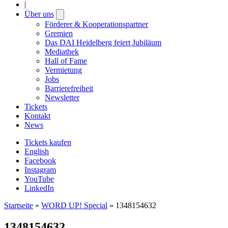
|
Über uns
Open
submenu
Förderer & Kooperationspartner
Gremien
Das DAI Heidelberg feiert Jubiläum
Mediathek
Hall of Fame
Vermietung
Jobs
Barrierefreiheit
Newsletter
Tickets
Kontakt
News
Tickets kaufen
English
Facebook
Instagram
YouTube
LinkedIn
Startseite
»
WORD UP! Special
»
1348154632
1348154632