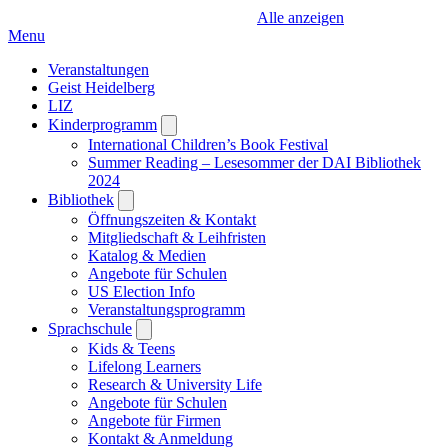
Alle anzeigen
Menu
Veranstaltungen
Geist Heidelberg
LIZ
Kinderprogramm
Open
submenu
International Children’s Book Festival
Summer Reading – Lesesommer der DAI Bibliothek
2024
Bibliothek
Open
submenu
Öffnungszeiten & Kontakt
Mitgliedschaft & Leihfristen
Katalog & Medien
Angebote für Schulen
US Election Info
Veranstaltungsprogramm
Sprachschule
Open
submenu
Kids & Teens
Lifelong Learners
Research & University Life
Angebote für Schulen
Angebote für Firmen
Kontakt & Anmeldung