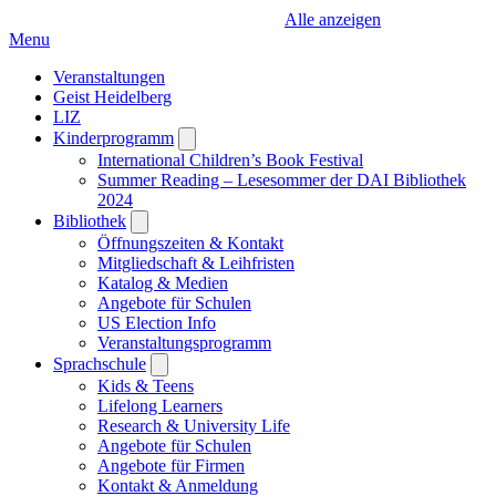
Alle anzeigen
Menu
Veranstaltungen
Geist Heidelberg
LIZ
Kinderprogramm
Open
submenu
International Children’s Book Festival
Summer Reading – Lesesommer der DAI Bibliothek
2024
Bibliothek
Open
submenu
Öffnungszeiten & Kontakt
Mitgliedschaft & Leihfristen
Katalog & Medien
Angebote für Schulen
US Election Info
Veranstaltungsprogramm
Sprachschule
Open
submenu
Kids & Teens
Lifelong Learners
Research & University Life
Angebote für Schulen
Angebote für Firmen
Kontakt & Anmeldung