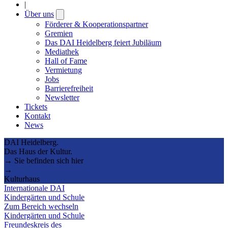
|
Über uns
Open
submenu
Förderer & Kooperationspartner
Gremien
Das DAI Heidelberg feiert Jubiläum
Mediathek
Hall of Fame
Vermietung
Jobs
Barrierefreiheit
Newsletter
Tickets
Kontakt
News
DAI Heidelberg.
Das Haus der Kultur.
→ Sie befinden sich hier
→
Kulturhaus
Internationale DAI
Kindergärten und Schule
Zum Bereich wechseln
Kindergärten und Schule
Freundeskreis des