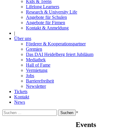
Kids & Teens
Lifelong Learners
Research & University Life
Angebote für Schulen
Angebote für Firmen
Kontakt & Anmeldung
|
Über uns
Förderer & Kooperationspartner
Gremien
Das DAI Heidelberg feiert Jubiläum
Mediathek
Hall of Fame
Vermietung
Jobs
Barrierefreiheit
Newsletter
Tickets
Kontakt
News
Suchen
×
nach:
Events