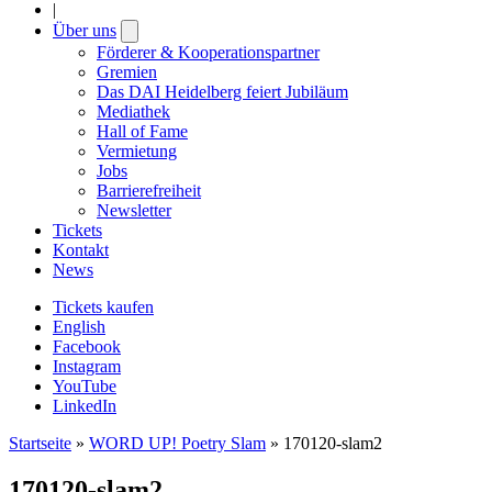
|
Über uns
Open
submenu
Förderer & Kooperationspartner
Gremien
Das DAI Heidelberg feiert Jubiläum
Mediathek
Hall of Fame
Vermietung
Jobs
Barrierefreiheit
Newsletter
Tickets
Kontakt
News
Tickets kaufen
English
Facebook
Instagram
YouTube
LinkedIn
Startseite
»
WORD UP! Poetry Slam
»
170120-slam2
170120-slam2