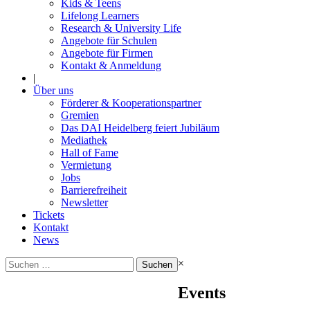
Kids & Teens
Lifelong Learners
Research & University Life
Angebote für Schulen
Angebote für Firmen
Kontakt & Anmeldung
|
Über uns
Förderer & Kooperationspartner
Gremien
Das DAI Heidelberg feiert Jubiläum
Mediathek
Hall of Fame
Vermietung
Jobs
Barrierefreiheit
Newsletter
Tickets
Kontakt
News
Suchen
×
nach:
Events