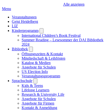
Alle anzeigen
Menu
Veranstaltungen
Geist Heidelberg
LIZ
Kinderprogramm
Open
submenu
International Children’s Book Festival
Summer Reading – Lesesommer der DAI Bibliothek
2024
Bibliothek
Open
submenu
Öffnungszeiten & Kontakt
Mitgliedschaft & Leihfristen
Katalog & Medien
Angebote für Schulen
US Election Info
Veranstaltungsprogramm
Sprachschule
Open
submenu
Kids & Teens
Lifelong Learners
Research & University Life
Angebote für Schulen
Angebote für Firmen
Kontakt & Anmeldung