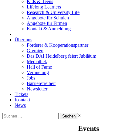
Kids & Teens
Lifelong Learners
Research & University Life
Angebote für Schulen
Angebote für Firmen
Kontakt & Anmeldung
|
Über uns
Förderer & Kooperationspartner
Gremien
Das DAI Heidelberg feiert Jubiläum
Mediathek
Hall of Fame
Vermietung
Jobs
Barrierefreiheit
Newsletter
Tickets
Kontakt
News
Suchen
×
nach:
Events