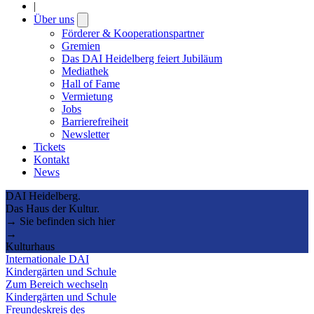
|
Über uns
Open
submenu
Förderer & Kooperationspartner
Gremien
Das DAI Heidelberg feiert Jubiläum
Mediathek
Hall of Fame
Vermietung
Jobs
Barrierefreiheit
Newsletter
Tickets
Kontakt
News
DAI Heidelberg.
Das Haus der Kultur.
→ Sie befinden sich hier
→
Kulturhaus
Internationale DAI
Kindergärten und Schule
Zum Bereich wechseln
Kindergärten und Schule
Freundeskreis des