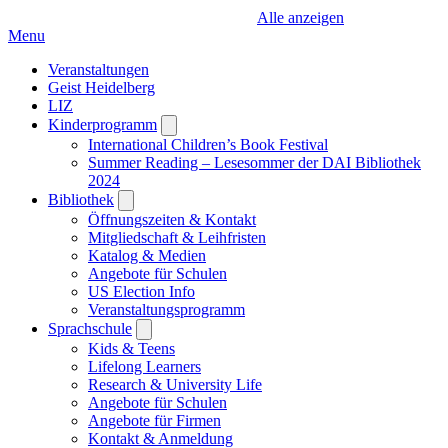
Alle anzeigen
Menu
Veranstaltungen
Geist Heidelberg
LIZ
Kinderprogramm
Open
submenu
International Children’s Book Festival
Summer Reading – Lesesommer der DAI Bibliothek
2024
Bibliothek
Open
submenu
Öffnungszeiten & Kontakt
Mitgliedschaft & Leihfristen
Katalog & Medien
Angebote für Schulen
US Election Info
Veranstaltungsprogramm
Sprachschule
Open
submenu
Kids & Teens
Lifelong Learners
Research & University Life
Angebote für Schulen
Angebote für Firmen
Kontakt & Anmeldung