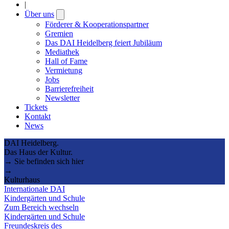
|
Über uns
Open
submenu
Förderer & Kooperationspartner
Gremien
Das DAI Heidelberg feiert Jubiläum
Mediathek
Hall of Fame
Vermietung
Jobs
Barrierefreiheit
Newsletter
Tickets
Kontakt
News
DAI Heidelberg.
Das Haus der Kultur.
→ Sie befinden sich hier
→
Kulturhaus
Internationale DAI
Kindergärten und Schule
Zum Bereich wechseln
Kindergärten und Schule
Freundeskreis des