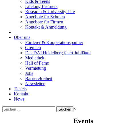
Kids & Teens
Lifelong Learners
Research & University Life
Angebote für Schulen
Angebote für Firmen
Kontakt & Anmeldung
|
Über uns
Förderer & Kooperationspartner
Gremien
Das DAI Heidelberg feiert Jubiläum
Mediathek
Hall of Fame
Vermietung
Jobs
Barrierefreiheit
Newsletter
Tickets
Kontakt
News
Suchen
×
nach:
Events