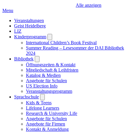
Alle anzeigen
Menu
Veranstaltungen
Geist Heidelberg
LIZ
Kinderprogramm
Open
submenu
International Children’s Book Festival
Summer Reading – Lesesommer der DAI Bibliothek
2024
Bibliothek
Open
submenu
Öffnungszeiten & Kontakt
Mitgliedschaft & Leihfristen
Katalog & Medien
Angebote für Schulen
US Election Info
Veranstaltungsprogramm
Sprachschule
Open
submenu
Kids & Teens
Lifelong Learners
Research & University Life
Angebote für Schulen
Angebote für Firmen
Kontakt & Anmeldung