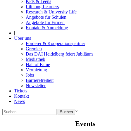
Kids & Teens
Lifelong Learners
Research & University Life
Angebote für Schulen
Angebote für Firmen
Kontakt & Anmeldung
|
Über uns
Förderer & Kooperationspartner
Gremien
Das DAI Heidelberg feiert Jubiläum
Mediathek
Hall of Fame
Vermietung
Jobs
Barrierefreiheit
Newsletter
Tickets
Kontakt
News
Suchen
×
nach:
Events