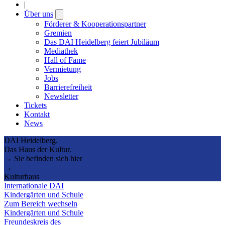
|
Über uns
Open
submenu
Förderer & Kooperationspartner
Gremien
Das DAI Heidelberg feiert Jubiläum
Mediathek
Hall of Fame
Vermietung
Jobs
Barrierefreiheit
Newsletter
Tickets
Kontakt
News
DAI Heidelberg.
Das Haus der Kultur.
→ Sie befinden sich hier
→
Kulturhaus
Internationale DAI
Kindergärten und Schule
Zum Bereich wechseln
Kindergärten und Schule
Freundeskreis des