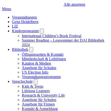
Alle anzeigen
Menu
Veranstaltungen
Geist Heidelberg
LIZ
Kinderprogramm
Open
submenu
International Children’s Book Festival
Summer Reading – Lesesommer der DAI Bibliothek
2024
Bibliothek
Open
submenu
Öffnungszeiten & Kontakt
Mitgliedschaft & Leihfristen
Katalog & Medien
Angebote für Schulen
US Election Info
Veranstaltungsprogramm
Sprachschule
Open
submenu
Kids & Teens
Lifelong Learners
Research & University Life
Angebote für Schulen
Angebote für Firmen
Kontakt & Anmeldung