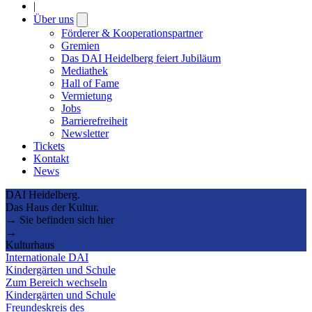
|
Über uns
Open
submenu
Förderer & Kooperationspartner
Gremien
Das DAI Heidelberg feiert Jubiläum
Mediathek
Hall of Fame
Vermietung
Jobs
Barrierefreiheit
Newsletter
Tickets
Kontakt
News
DAI Heidelberg.
Das Haus der Kultur.
→ Sie befinden sich hier
→
Kulturhaus
Internationale DAI
Kindergärten und Schule
Zum Bereich wechseln
Kindergärten und Schule
Freundeskreis des