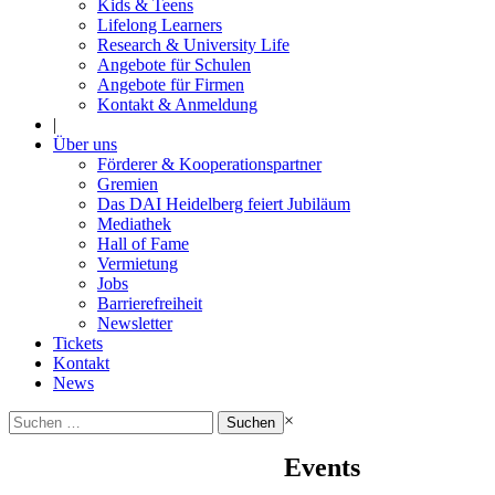
Kids & Teens
Lifelong Learners
Research & University Life
Angebote für Schulen
Angebote für Firmen
Kontakt & Anmeldung
|
Über uns
Förderer & Kooperationspartner
Gremien
Das DAI Heidelberg feiert Jubiläum
Mediathek
Hall of Fame
Vermietung
Jobs
Barrierefreiheit
Newsletter
Tickets
Kontakt
News
Suchen
×
nach:
Events