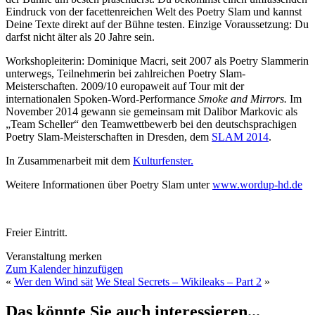
Eindruck von der facettenreichen Welt des Poetry Slam und kannst
Deine Texte direkt auf der Bühne testen. Einzige Voraussetzung: Du
darfst nicht älter als 20 Jahre sein.
Workshopleiterin: Dominique Macri, seit 2007 als Poetry Slammerin
unterwegs, Teilnehmerin bei zahlreichen Poetry Slam-
Meisterschaften. 2009/10 europaweit auf Tour mit der
internationalen Spoken-Word-Performance
Smoke and Mirrors.
Im
November 2014 gewann sie gemeinsam mit Dalibor Markovic als
„Team Scheller“ den Teamwettbewerb bei den deutschsprachigen
Poetry Slam-Meisterschaften in Dresden, dem
SLAM 2014
.
In Zusammenarbeit mit dem
Kulturfenster.
Weitere Informationen über Poetry Slam unter
www.wordup-hd.de
Freier Eintritt.
Veranstaltung merken
Zum Kalender hinzufügen
«
Wer den Wind sät
We Steal Secrets – Wikileaks – Part 2
»
Das könnte Sie auch interessieren...