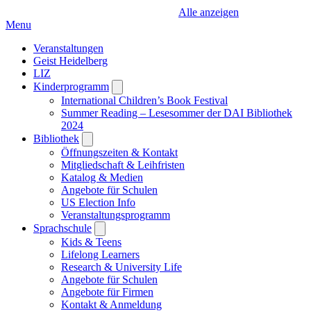
Alle anzeigen
Menu
Veranstaltungen
Geist Heidelberg
LIZ
Kinderprogramm
Open
submenu
International Children’s Book Festival
Summer Reading – Lesesommer der DAI Bibliothek
2024
Bibliothek
Open
submenu
Öffnungszeiten & Kontakt
Mitgliedschaft & Leihfristen
Katalog & Medien
Angebote für Schulen
US Election Info
Veranstaltungsprogramm
Sprachschule
Open
submenu
Kids & Teens
Lifelong Learners
Research & University Life
Angebote für Schulen
Angebote für Firmen
Kontakt & Anmeldung