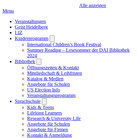
Alle anzeigen
Menu
Veranstaltungen
Geist Heidelberg
LIZ
Kinderprogramm
Open
submenu
International Children’s Book Festival
Summer Reading – Lesesommer der DAI Bibliothek
2024
Bibliothek
Open
submenu
Öffnungszeiten & Kontakt
Mitgliedschaft & Leihfristen
Katalog & Medien
Angebote für Schulen
US Election Info
Veranstaltungsprogramm
Sprachschule
Open
submenu
Kids & Teens
Lifelong Learners
Research & University Life
Angebote für Schulen
Angebote für Firmen
Kontakt & Anmeldung