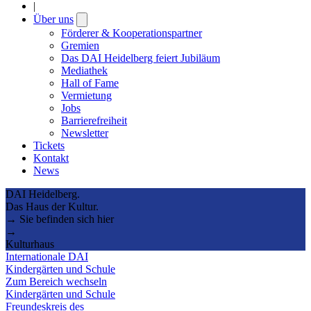
|
Über uns
Open
submenu
Förderer & Kooperationspartner
Gremien
Das DAI Heidelberg feiert Jubiläum
Mediathek
Hall of Fame
Vermietung
Jobs
Barrierefreiheit
Newsletter
Tickets
Kontakt
News
DAI Heidelberg.
Das Haus der Kultur.
→ Sie befinden sich hier
→
Kulturhaus
Internationale DAI
Kindergärten und Schule
Zum Bereich wechseln
Kindergärten und Schule
Freundeskreis des