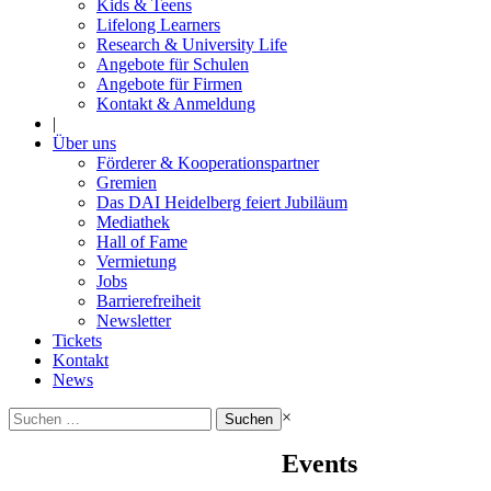
Kids & Teens
Lifelong Learners
Research & University Life
Angebote für Schulen
Angebote für Firmen
Kontakt & Anmeldung
|
Über uns
Förderer & Kooperationspartner
Gremien
Das DAI Heidelberg feiert Jubiläum
Mediathek
Hall of Fame
Vermietung
Jobs
Barrierefreiheit
Newsletter
Tickets
Kontakt
News
Suchen
×
nach:
Events