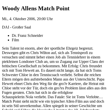
Woody Allens Match Point
Mi., 4. Oktober 2006, 20:00 Uhr
DAI - Großer Saal
Dr. Franz Schneider
Film
Sein Talent ist enorm, aber der sportliche Ehrgeiz begrenzt.
Deswegen gibt es Chris Wilton auf, sich als Tennisprofi zu
versuchen und nimmt lieber einen Job als Tennislehrer in einem
piekfeinen Londoner Club an, um so Zugang zur Upper Class der
britischen Gesellschaft zu bekommen. Mit Erfolg: Chris freundet
sich mit Tom Hewett an. Es dauert nicht lange, da hat sich Toms
Schwester Chloe in den Tenniscoach verliebt. Selbst die reichen
Eltern mögen den aufstrebenden Mann aus der Unterschicht. Papa
Hewett ebnet Chris den Weg für die gro?e Karriere, die Heirat mit
Chloe steht vor der Tür, doch ein gro?es Problem lässt alles aus den
Fugen geraten. Chris hat sich in die erfolglose
Schauspielerin Nola verliebt. Das Fatale: Sie ist Toms Verlobte…
Match Point sieht nicht wie ein typischer Allen-Film aus und doch
ist sein Stil unverkennbar. Allen spiegelt in seiner Geschichte um