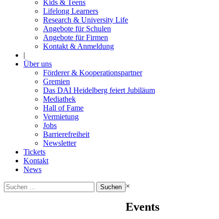
Kids & Teens
Lifelong Learners
Research & University Life
Angebote für Schulen
Angebote für Firmen
Kontakt & Anmeldung
|
Über uns
Förderer & Kooperationspartner
Gremien
Das DAI Heidelberg feiert Jubiläum
Mediathek
Hall of Fame
Vermietung
Jobs
Barrierefreiheit
Newsletter
Tickets
Kontakt
News
Suchen
×
nach:
Events