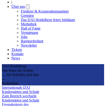
|
Über uns
Open
submenu
Förderer & Kooperationspartner
Gremien
Das DAI Heidelberg feiert Jubiläum
Mediathek
Hall of Fame
Vermietung
Jobs
Barrierefreiheit
Newsletter
Tickets
Kontakt
News
DAI Heidelberg.
Das Haus der Kultur.
→ Sie befinden sich hier
→
Kulturhaus
Internationale DAI
Kindergärten und Schule
Zum Bereich wechseln
Kindergärten und Schule
Freundeskreis des