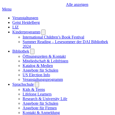
Alle anzeigen
Menu
Veranstaltungen
Geist Heidelberg
LIZ
Kinderprogramm
Open
submenu
International Children’s Book Festival
Summer Reading – Lesesommer der DAI Bibliothek
2024
Bibliothek
Open
submenu
Öffnungszeiten & Kontakt
Mitgliedschaft & Leihfristen
Katalog & Medien
Angebote für Schulen
US Election Info
Veranstaltungsprogramm
Sprachschule
Open
submenu
Kids & Teens
Lifelong Learners
Research & University Life
Angebote für Schulen
Angebote für Firmen
Kontakt & Anmeldung