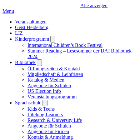
Alle anzeigen
Menu
Veranstaltungen
Geist Heidelberg
LIZ
Kinderprogramm
Open
submenu
International Children’s Book Festival
Summer Reading – Lesesommer der DAI Bibliothek
2024
Bibliothek
Open
submenu
Öffnungszeiten & Kontakt
Mitgliedschaft & Leihfristen
Katalog & Medien
Angebote für Schulen
US Election Info
Veranstaltungsprogramm
Sprachschule
Open
submenu
Kids & Teens
Lifelong Learners
Research & University Life
Angebote für Schulen
Angebote für Firmen
Kontakt & Anmeldung