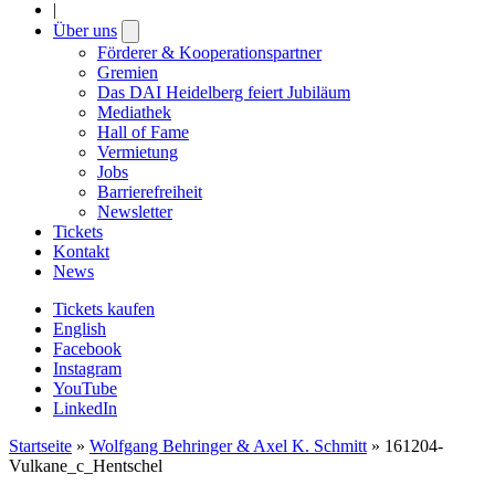
|
Über uns
Open
submenu
Förderer & Kooperationspartner
Gremien
Das DAI Heidelberg feiert Jubiläum
Mediathek
Hall of Fame
Vermietung
Jobs
Barrierefreiheit
Newsletter
Tickets
Kontakt
News
Tickets kaufen
English
Facebook
Instagram
YouTube
LinkedIn
Startseite
»
Wolfgang Behringer & Axel K. Schmitt
»
161204-
Vulkane_c_Hentschel