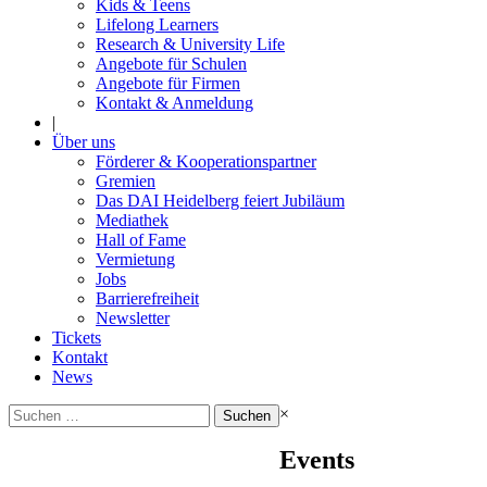
Kids & Teens
Lifelong Learners
Research & University Life
Angebote für Schulen
Angebote für Firmen
Kontakt & Anmeldung
|
Über uns
Förderer & Kooperationspartner
Gremien
Das DAI Heidelberg feiert Jubiläum
Mediathek
Hall of Fame
Vermietung
Jobs
Barrierefreiheit
Newsletter
Tickets
Kontakt
News
Suchen
×
nach:
Events