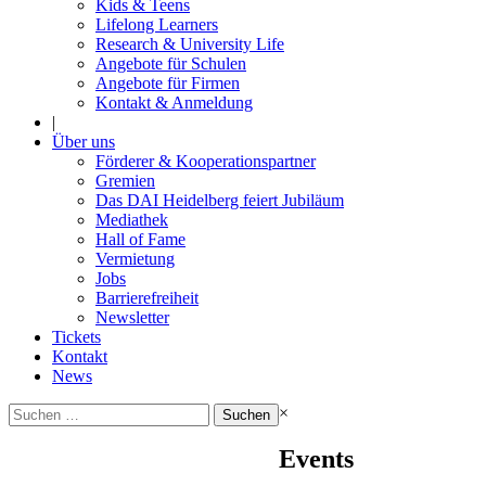
Kids & Teens
Lifelong Learners
Research & University Life
Angebote für Schulen
Angebote für Firmen
Kontakt & Anmeldung
|
Über uns
Förderer & Kooperationspartner
Gremien
Das DAI Heidelberg feiert Jubiläum
Mediathek
Hall of Fame
Vermietung
Jobs
Barrierefreiheit
Newsletter
Tickets
Kontakt
News
Suchen
×
nach:
Events