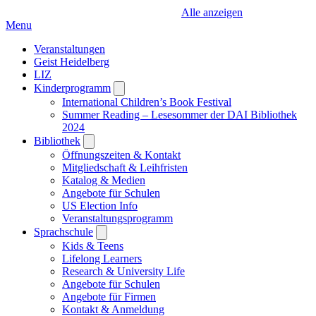
Alle anzeigen
Menu
Veranstaltungen
Geist Heidelberg
LIZ
Kinderprogramm
Open
submenu
International Children’s Book Festival
Summer Reading – Lesesommer der DAI Bibliothek
2024
Bibliothek
Open
submenu
Öffnungszeiten & Kontakt
Mitgliedschaft & Leihfristen
Katalog & Medien
Angebote für Schulen
US Election Info
Veranstaltungsprogramm
Sprachschule
Open
submenu
Kids & Teens
Lifelong Learners
Research & University Life
Angebote für Schulen
Angebote für Firmen
Kontakt & Anmeldung