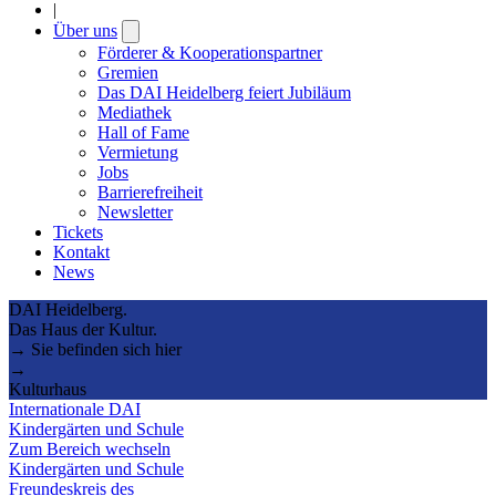
|
Über uns
Open
submenu
Förderer & Kooperationspartner
Gremien
Das DAI Heidelberg feiert Jubiläum
Mediathek
Hall of Fame
Vermietung
Jobs
Barrierefreiheit
Newsletter
Tickets
Kontakt
News
DAI Heidelberg.
Das Haus der Kultur.
→ Sie befinden sich hier
→
Kulturhaus
Internationale DAI
Kindergärten und Schule
Zum Bereich wechseln
Kindergärten und Schule
Freundeskreis des