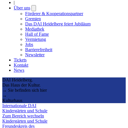
|
Über uns
Open
submenu
Förderer & Kooperationspartner
Gremien
Das DAI Heidelberg feiert Jubiläum
Mediathek
Hall of Fame
Vermietung
Jobs
Barrierefreiheit
Newsletter
Tickets
Kontakt
News
DAI Heidelberg.
Das Haus der Kultur.
→ Sie befinden sich hier
→
Kulturhaus
Internationale DAI
Kindergärten und Schule
Zum Bereich wechseln
Kindergärten und Schule
Freundeskreis des