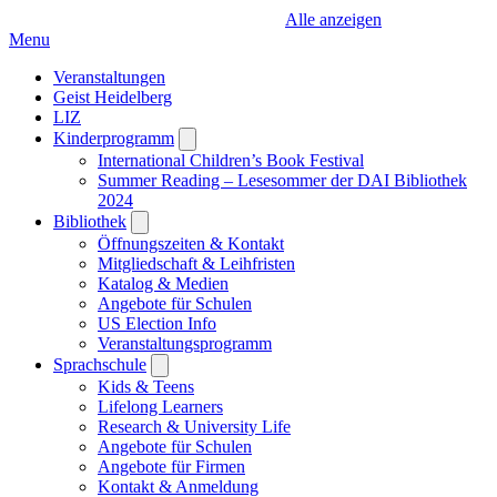
Alle anzeigen
Menu
Veranstaltungen
Geist Heidelberg
LIZ
Kinderprogramm
Open
submenu
International Children’s Book Festival
Summer Reading – Lesesommer der DAI Bibliothek
2024
Bibliothek
Open
submenu
Öffnungszeiten & Kontakt
Mitgliedschaft & Leihfristen
Katalog & Medien
Angebote für Schulen
US Election Info
Veranstaltungsprogramm
Sprachschule
Open
submenu
Kids & Teens
Lifelong Learners
Research & University Life
Angebote für Schulen
Angebote für Firmen
Kontakt & Anmeldung