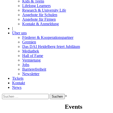
Kids & Teens
Lifelong Learners
Research & University Life
Angebote für Schulen
Angebote für Firmen
Kontakt & Anmeldung
|
Über uns
Förderer & Kooperationspartner
Gremien
Das DAI Heidelberg feiert Jubiläum
Mediathek
Hall of Fame
Vermietung
Jobs
Barrierefreiheit
Newsletter
Tickets
Kontakt
News
Suchen
×
nach:
Events